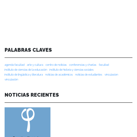
PALABRAS CLAVES
agenda facultad
arte y cultura
centro de noticias
conferencias y charlas
facultad
instituto de ciencias de la educación
instituto de historia y ciencias sociales
instituto de lingüística y literatura
noticias de académicos
noticias de estudiantes
vinculacion
vinculación
NOTICIAS RECIENTES