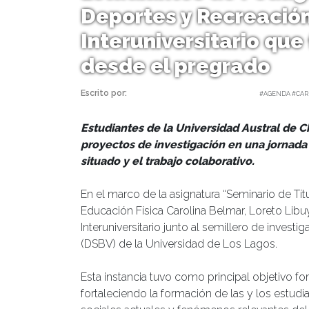
Deportes y Recreación
Interuniversitario que
desde el pregrado
Escrito por:
Equipo Facultad | 26/06/2025 |
#AGENDA #CAR
Estudiantes de la Universidad Austral de C
proyectos de investigación en una jornad
situado y el trabajo colaborativo.
En el marco de la asignatura “Seminario de Tít
Educación Física Carolina Belmar, Loreto Libu
Interuniversitario junto al semillero de inves
(DSBV) de la Universidad de Los Lagos.
Esta instancia tuvo como principal objetivo fo
fortaleciendo la formación de las y los estud