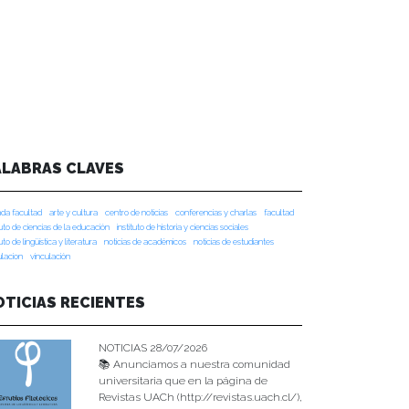
ALABRAS CLAVES
da facultad
arte y cultura
centro de noticias
conferencias y charlas
facultad
tuto de ciencias de la educación
instituto de historia y ciencias sociales
tuto de lingüística y literatura
noticias de académicos
noticias de estudiantes
ulacion
vinculación
OTICIAS RECIENTES
NOTICIAS 28/07/2026
📚 Anunciamos a nuestra comunidad
universitaria que en la página de
Revistas UACh (http://revistas.uach.cl/),