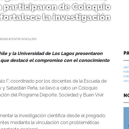
 participaron de Coloquio
 fortalece la investigación
RERAS #CENTRO #FACULTAD
P
hile y la Universidad de Los Lagos presentaron
a que destacó el compromiso con el conocimiento
agen
insti
insti
ulo I”, coordinado por los docentes de la Escuela de
vinc
y y Sebastián Peña, se llevó a cabo un Coloquio
tigación del Programa Deporte, Sociedad y Buen Vivir
N
mentar la investigación científica desde el pregrado,
iantes mediante la vinculación con problemáticas