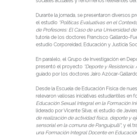
sociales actuales y fenómenos relevantes del
Durante la jornada, se presentaron diversos pr
el estudio
“Políticas Evaluativas en el Context
de Profesores: El Caso de una Universidad de 
tutoría de los doctores Francisco Gallardo-Fu
estudio Corporeidad, Educación y Justicia Soc
En paralelo, el Grupo de Investigación en Depo
presentó el proyecto
“Deporte y Resistencia: 
guiado por los doctores Jairo Azócar-Gallard
Desde la Escuela de Educación Física de nues
relevaron valiosas iniciativas estudiantiles e
Educación Sexual Integral en la Formación In
liderado por Vicente Silva; el estudio de Jav
de realización de actividad física, deporte y 
sensorial en la comuna de Panguipulli”
; y el 
una Formación Integral Docente en Educación