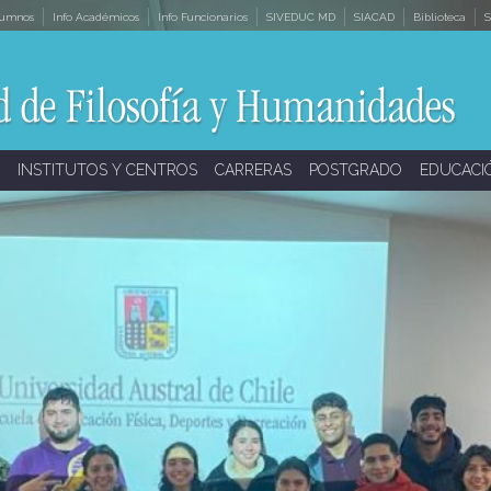
lumnos
Info Académicos
Info Funcionarios
SIVEDUC MD
SIACAD
Biblioteca
S
INSTITUTOS Y CENTROS
CARRERAS
POSTGRADO
EDUCACI