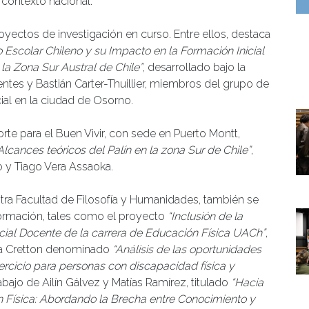
 contexto nacional.
oyectos de investigación en curso. Entre ellos, destaca
o Escolar Chileno y su Impacto en la Formación Inicial
la Zona Sur Austral de Chile”
, desarrollado bajo la
entes y Bastián Carter-Thuillier, miembros del grupo de
ial en la ciudad de Osorno.
rte para el Buen Vivir, con sede en Puerto Montt,
Alcances teóricos del Palín en la zona Sur de Chile”
,
o y Tiago Vera Assaoka.
tra Facultad de Filosofía y Humanidades, también se
n formación, tales como el proyecto
“Inclusión de la
icial Docente de la carrera de Educación Física UACh”
,
iera Cretton denominado
“Análisis de las oportunidades
ejercicio para personas con discapacidad física y
trabajo de Ailín Gálvez y Matías Ramírez, titulado
“Hacia
 Física: Abordando la Brecha entre Conocimiento y