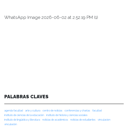
WhatsApp Image 2026-06-02 at 2.52.19 PM (1)
PALABRAS CLAVES
agenda facultad
arte y cultura
centro de noticias
conferencias y charlas
facultad
instituto de ciencias de la educación
instituto de historia y ciencias sociales
instituto de lingüística y literatura
noticias de académicos
noticias de estudiantes
vinculacion
vinculación