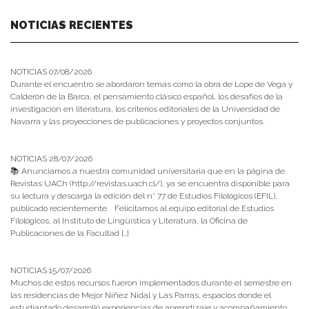
NOTICIAS RECIENTES
NOTICIAS 07/08/2026
Durante el encuentro se abordaron temas como la obra de Lope de Vega y
Calderón de la Barca, el pensamiento clásico español, los desafíos de la
investigación en literatura, los criterios editoriales de la Universidad de
Navarra y las proyecciones de publicaciones y proyectos conjuntos.
NOTICIAS 28/07/2026
📚 Anunciamos a nuestra comunidad universitaria que en la página de
Revistas UACh (http://revistas.uach.cl/), ya se encuentra disponible para
su lectura y descarga la edición del n° 77 de Estudios Filológicos (EFIL),
publicado recientemente. Felicitamos al equipo editorial de Estudios
Filológicos, al Instituto de Lingüística y Literatura, la Oficina de
Publicaciones de la Facultad […]
NOTICIAS 15/07/2026
Muchos de estos recursos fueron implementados durante el semestre en
las residencias de Mejor Niñez Nidal y Las Parras, espacios donde el
estudiantado desarrolló experiencias de aprendizaje y acompañamiento.