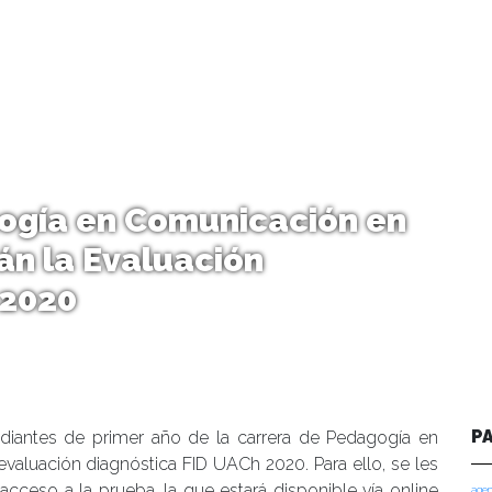
ogía en Comunicación en
án la Evaluación
 2020
P
tudiantes de primer año de la carrera de Pedagogía en
valuación diagnóstica FID UACh 2020. Para ello, se les
acceso a la prueba, la que estará disponible vía online
agen