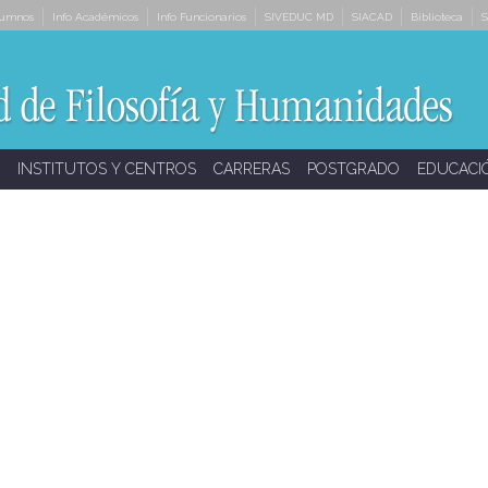
lumnos
Info Académicos
Info Funcionarios
SIVEDUC MD
SIACAD
Biblioteca
S
INSTITUTOS Y CENTROS
CARRERAS
POSTGRADO
EDUCACI