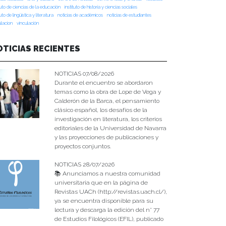
tuto de ciencias de la educación
instituto de historia y ciencias sociales
tuto de lingüística y literatura
noticias de académicos
noticias de estudiantes
ulacion
vinculación
OTICIAS RECIENTES
NOTICIAS 07/08/2026
Durante el encuentro se abordaron
temas como la obra de Lope de Vega y
Calderón de la Barca, el pensamiento
clásico español, los desafíos de la
investigación en literatura, los criterios
editoriales de la Universidad de Navarra
y las proyecciones de publicaciones y
proyectos conjuntos.
NOTICIAS 28/07/2026
📚 Anunciamos a nuestra comunidad
universitaria que en la página de
Revistas UACh (http://revistas.uach.cl/),
ya se encuentra disponible para su
lectura y descarga la edición del n° 77
de Estudios Filológicos (EFIL), publicado