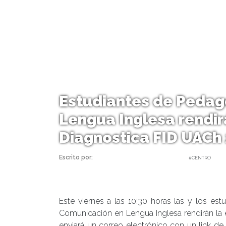
Estudiantes de Pedag
Lengua Inglesa rendir
Diagnostica FID UACh
Escrito por:
Carolina Angulo | 22/04/2020 |
#CENTRO
Este viernes a las 10:30 horas las y los es
Comunicación en Lengua Inglesa rendirán la e
enviará un correo electrónico con un link de 