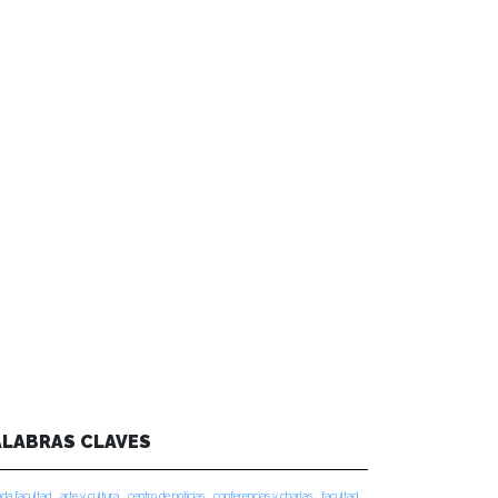
ALABRAS CLAVES
da facultad
arte y cultura
centro de noticias
conferencias y charlas
facultad