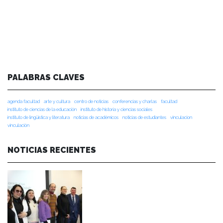
PALABRAS CLAVES
agenda facultad
arte y cultura
centro de noticias
conferencias y charlas
facultad
instituto de ciencias de la educación
instituto de historia y ciencias sociales
instituto de lingüística y literatura
noticias de académicos
noticias de estudiantes
vinculacion
vinculación
NOTICIAS RECIENTES