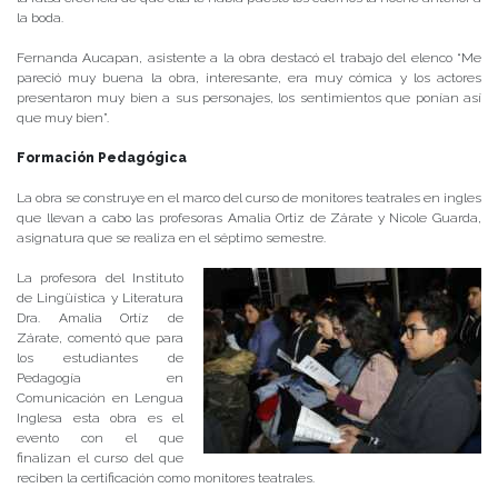
la boda.
Fernanda Aucapan, asistente a la obra destacó el trabajo del elenco “Me
pareció muy buena la obra, interesante, era muy cómica y los actores
presentaron muy bien a sus personajes, los sentimientos que ponían así
que muy bien”.
Formación Pedagógica
La obra se construye en el marco del curso de monitores teatrales en ingles
que llevan a cabo las profesoras Amalia Ortiz de Zárate y Nicole Guarda,
asignatura que se realiza en el séptimo semestre.
La profesora del Instituto
de Lingüística y Literatura
Dra. Amalia Ortíz de
Zárate, comentó que para
los estudiantes de
Pedagogía en
Comunicación en Lengua
Inglesa esta obra es el
evento con el que
finalizan el curso del que
reciben la certificación como monitores teatrales.