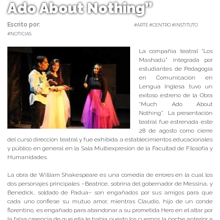
Ado About Nothing”
Escrito por:
Carolina Angulo | 30/08/2019 |
#ARTE #CENTRO #INSTITUTO
#NOTICIAS
La compañía teatral “Los
Mashadú” integrada por
estudiantes de Pedagogía
en Comunicación en
Lengua Inglesa tuvo un
exitoso estreno de la Obra
“Much Ado About
Nothing”. La presentación
teatral fue estrenada este
28 de agosto como cierre
del curso dirección teatral y fue exhibida a establecimientos educacionales
y público en general en la Sala Multiexpresión de la Facultad de Filosofía y
Humanidades.
La obra de William Shakespeare es una comedia de errores en la cual los
dos personajes principales –Beatrice, sobrina del gobernador de Messina, y
Benedick, soldado de Padua– son engañados por sus amigos para que
cada uno confiese su mutuo amor, mientras Claudio, hijo de un conde
florentino, es engañado para abandonar a su prometida Hero en el altar por
la falsa creencia de que ella le había puesto los cuernos la noche anterior a