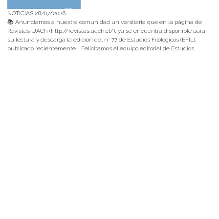
NOTICIAS 28/07/2026
📚 Anunciamos a nuestra comunidad universitaria que en la página de
Revistas UACh (http://revistas.uach.cl/), ya se encuentra disponible para
su lectura y descarga la edición del n° 77 de Estudios Filológicos (EFIL),
publicado recientemente. Felicitamos al equipo editorial de Estudios
Filológicos, al Instituto de Lingüística y Literatura, la Oficina de
Publicaciones de la Facultad […]
NOTICIAS 15/07/2026
Muchos de estos recursos fueron implementados durante el semestre en
las residencias de Mejor Niñez Nidal y Las Parras, espacios donde el
estudiantado desarrolló experiencias de aprendizaje y acompañamiento.