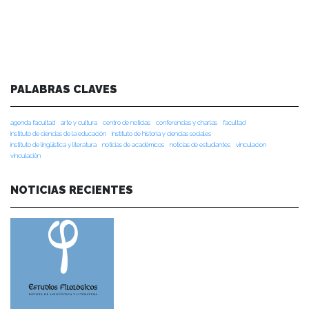
PALABRAS CLAVES
agenda facultad
arte y cultura
centro de noticias
conferencias y charlas
facultad
instituto de ciencias de la educación
instituto de historia y ciencias sociales
instituto de lingüística y literatura
noticias de académicos
noticias de estudiantes
vinculacion
vinculación
NOTICIAS RECIENTES