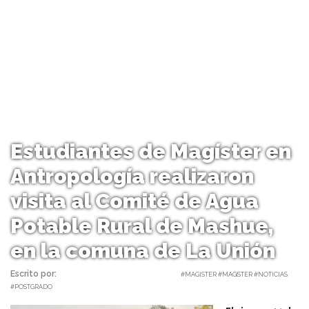
Estudiantes de Magíster en
Antropología realizaron
visita al Comité de Agua
Potable Rural de Mashue,
en la comuna de La Unión
Escrito por:
Amaya Uriarte | 04/07/2024 |
#MAGISTER #MAGíSTER #NOTICIAS
#POSTGRADO