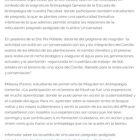
contexto de la asignatura Antropología General de la Escuela de
Antropología de nuestra Facultad, donde participaron también estudiantes
de pregrado, lo que se plantea como una oportunidad formativa
interesante la que además permite ampliar las relaciones de la
articulación pregrado-postgrado de nuestra Universidad.
En palabras de la Dra. Pía Poblete, docente del programa de magíster, “la
actividad consistió en un conversatorio con las y los integrantes del Comité
acerca de los efectos de las plantaciones, el cambio climático y el proceso
para restaurar el nicho ecológico y asegurar el agua para las generaciones
actuales y la plantación -organizada en cuadrillas de trabajo- de 600
árboles en el terreno de una socia del Comité, liberado para la restauración
y conservación”.
Millaray Pizarro, estudiante de primer año de Magíster en Antropología
comentó: «La participación en el terreno de Mashue fue una experiencia
de mucho aprendizaje, donde se pudo poner en acción la sustentabilidad y
el cuidado del agua. Para mí, aprender sobre la relación entre el bosque
nativo y las napas subterráneas y sentir la pasión de los socios del APR que
compartieron con nosotros sus experiencias son cosas que me llevo
conmigo y que contribuyen a mi formación ciudadana, en mi acción y que
sirven como guía hacia una antropóloga que no se queda en la teoría».
Infórmate sobre los acuerdos de vinculación pregrado-postgrado