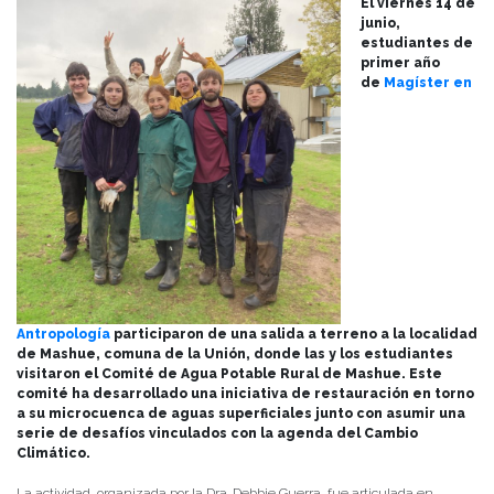
El viernes 14 de
junio,
estudiantes de
primer año
de
Magíster en
Antropología
participaron de una salida a terreno a la localidad
de Mashue, comuna de la Unión, donde las y los estudiantes
visitaron el Comité de Agua Potable Rural de Mashue. Este
comité ha desarrollado una iniciativa de restauración en torno
a su microcuenca de aguas superficiales junto con asumir una
serie de desafíos vinculados con la agenda del Cambio
Climático.
La actividad, organizada por la Dra. Debbie Guerra, fue articulada en