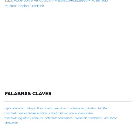
aquí:
Acuerdo de Vinculación Pregrado-Postgrado – Postgrado
Humanidades (uach.cl)
PALABRAS CLAVES
agenda facultad
arte y cultura
centro de noticias
conferencias y charlas
facultad
instituto de ciencias de la educación
instituto de historia y ciencias sociales
instituto de lingüística y literatura
noticias de académicos
noticias de estudiantes
vinculacion
vinculación