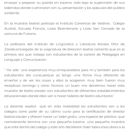
ensayar y preparar su puesta en escena, esto bajo la supervisión de sus
talleristas donde culminaron con su presentación y los aplausos del público
asistente.
En la muestra teatral participó el Instituto Comercial de Valdivia , Colegio
Austral, Escuela Francia, Liceo Bicentenario y Liceo San Conrado de la
comuna de Futrono.
La profesora del instituto de Lingüística y Literatura Amalia Ortíz de
Zárate,encargada de la asignatura de dirección teatral comentó que es la
primera vez que trabaja con estudiantes de la carrera de Pedagogía en
Lenguaje y Comunicación.
” Ha sido una experiencia muy enriquecedora para mi y también para los
estudiantes del curso,porque yo tengo una forma muy diferente de
enseñar y de ver las cosas y ellos la acogieron muy bien fueron muy
receptivos conmigo y cómo hicimos un buen mix decidimos hacer esta
muestra de teatro escolar con estudiantes de diferentes establecimientos
educacionales donde ellos van a hacer talleres de teatro voluntarios”
La docente explicó que en esta modalidad los estudiantes van a los
colegios cómo parte de su último curso para la certificación de director
teatral escolar y ofrecen hacer un taller gratis, una especie de práctica que
normalmente termina con una pequeña escena, una pequeña muestra
que está dentro del colegio y este año decidieron traer todas esas obras a la