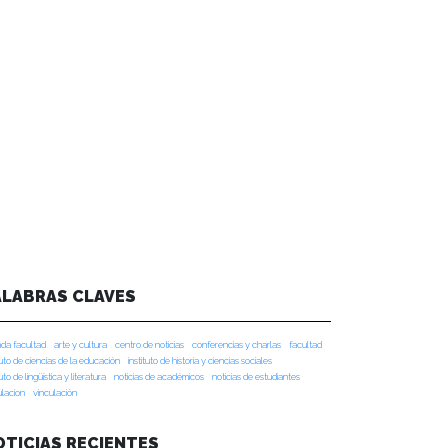
ALABRAS CLAVES
da facultad
arte y cultura
centro de noticias
conferencias y charlas
facultad
tuto de ciencias de la educación
instituto de historia y ciencias sociales
tuto de lingüística y literatura
noticias de académicos
noticias de estudiantes
ulacion
vinculación
OTICIAS RECIENTES