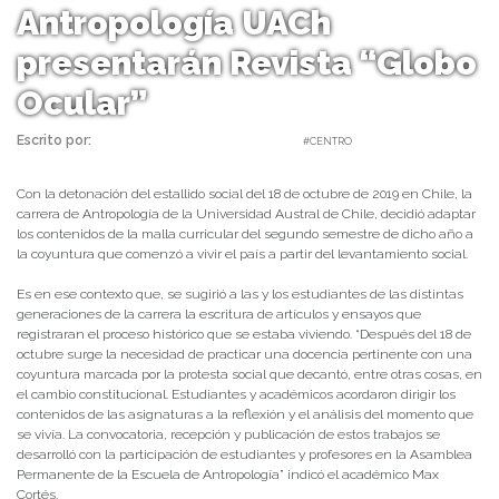
Antropología UACh
presentarán Revista “Globo
Ocular”
Escrito por:
Carolina Angulo | 02/11/2020 |
#CENTRO
Con la detonación del estallido social del 18 de octubre de 2019 en Chile, la
carrera de Antropología de la Universidad Austral de Chile, decidió adaptar
los contenidos de la malla curricular del segundo semestre de dicho año a
la coyuntura que comenzó a vivir el país a partir del levantamiento social.
Es en ese contexto que, se sugirió a las y los estudiantes de las distintas
generaciones de la carrera la escritura de artículos y ensayos que
registraran el proceso histórico que se estaba viviendo. “Después del 18 de
octubre surge la necesidad de practicar una docencia pertinente con una
coyuntura marcada por la protesta social que decantó, entre otras cosas, en
el cambio constitucional. Estudiantes y académicos acordaron dirigir los
contenidos de las asignaturas a la reflexión y el análisis del momento que
se vivía. La convocatoria, recepción y publicación de estos trabajos se
desarrolló con la participación de estudiantes y profesores en la Asamblea
Permanente de la Escuela de Antropología” indicó el académico Max
Cortés.