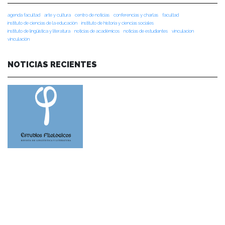
agenda facultad
arte y cultura
centro de noticias
conferencias y charlas
facultad
instituto de ciencias de la educación
instituto de historia y ciencias sociales
instituto de lingüística y literatura
noticias de académicos
noticias de estudiantes
vinculacion
vinculación
NOTICIAS RECIENTES
NOTICIAS 28/07/2026
📚 Anunciamos a nuestra comunidad universitaria que en la página de
Revistas UACh (http://revistas.uach.cl/), ya se encuentra disponible para
su lectura y descarga la edición del n° 77 de Estudios Filológicos (EFIL),
publicado recientemente. Felicitamos al equipo editorial de Estudios
Filológicos, al Instituto de Lingüística y Literatura, la Oficina de
Publicaciones de la Facultad […]