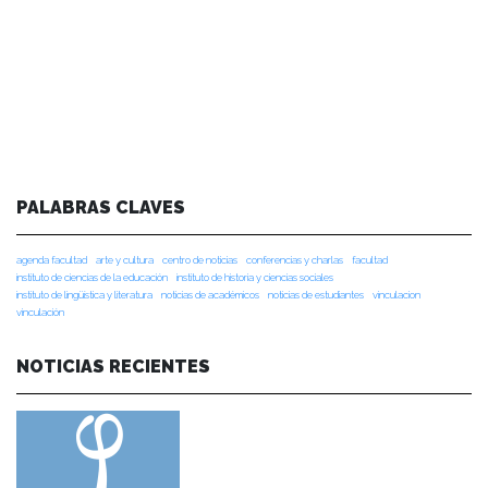
PALABRAS CLAVES
agenda facultad
arte y cultura
centro de noticias
conferencias y charlas
facultad
instituto de ciencias de la educación
instituto de historia y ciencias sociales
instituto de lingüística y literatura
noticias de académicos
noticias de estudiantes
vinculacion
vinculación
NOTICIAS RECIENTES