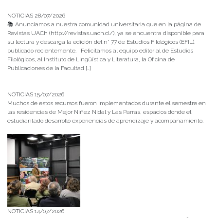
NOTICIAS 28/07/2026
📚 Anunciamos a nuestra comunidad universitaria que en la página de
Revistas UACh (http://revistas.uach.cl/), ya se encuentra disponible para
su lectura y descarga la edición del n° 77 de Estudios Filológicos (EFIL),
publicado recientemente. Felicitamos al equipo editorial de Estudios
Filológicos, al Instituto de Lingüística y Literatura, la Oficina de
Publicaciones de la Facultad […]
NOTICIAS 15/07/2026
Muchos de estos recursos fueron implementados durante el semestre en
las residencias de Mejor Niñez Nidal y Las Parras, espacios donde el
estudiantado desarrolló experiencias de aprendizaje y acompañamiento.
NOTICIAS 14/07/2026