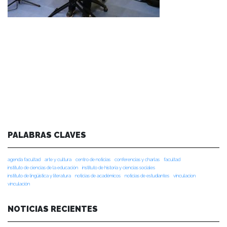
PALABRAS CLAVES
agenda facultad
arte y cultura
centro de noticias
conferencias y charlas
facultad
instituto de ciencias de la educación
instituto de historia y ciencias sociales
instituto de lingüística y literatura
noticias de académicos
noticias de estudiantes
vinculacion
vinculación
NOTICIAS RECIENTES