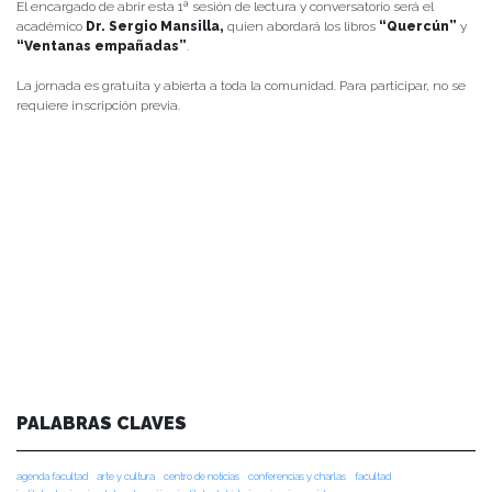
El encargado de abrir esta 1ª sesión de lectura y conversatorio será el
académico
Dr. Sergio Mansilla,
quien abordará los libros
“Quercún”
y
“Ventanas empañadas”
.
La jornada es gratuita y abierta a toda la comunidad. Para participar, no se
requiere inscripción previa.
PALABRAS CLAVES
agenda facultad
arte y cultura
centro de noticias
conferencias y charlas
facultad