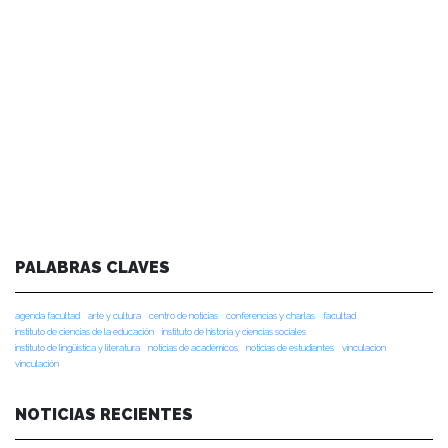
PALABRAS CLAVES
agenda facultad
arte y cultura
centro de noticias
conferencias y charlas
facultad
instituto de ciencias de la educación
instituto de historia y ciencias sociales
instituto de lingüística y literatura
noticias de académicos
noticias de estudiantes
vinculacion
vinculación
NOTICIAS RECIENTES