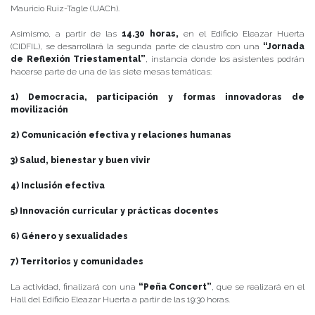
Mauricio Ruiz-Tagle (UACh).
Asimismo, a partir de las
14.30 horas,
en el Edificio Eleazar Huerta
(CIDFIL), se desarrollará la segunda parte de claustro con una
“Jornada
de Reflexión Triestamental”
, instancia donde los asistentes podrán
hacerse parte de una de las siete mesas temáticas:
1) Democracia, participación y formas innovadoras de
movilización
2) Comunicación efectiva y relaciones humanas
3) Salud, bienestar y buen vivir
4) Inclusión efectiva
5) Innovación curricular y prácticas docentes
6) Género y sexualidades
7) Territorios y comunidades
La actividad, finalizará con una
“Peña Concert”
, que se realizará en el
Hall del Edificio Eleazar Huerta a partir de las 19:30 horas.