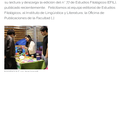
su lectura y descarga la edición del n° 77 de Estudios Filológicos (EFIL),
publicado recientemente. Felicitamos al equipo editorial de Estudios
Filológicos, al Instituto de Lingüística y Literatura, la Oficina de
Publicaciones de la Facultad […]
NOTICIAS 15/07/2026
Muchos de estos recursos fueron implementados durante el semestre en
las residencias de Mejor Niñez Nidal y Las Parras, espacios donde el
estudiantado desarrolló experiencias de aprendizaje y acompañamiento.