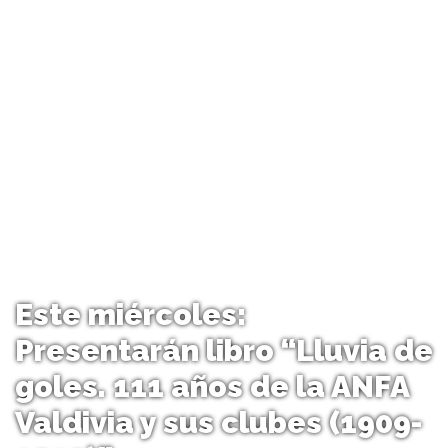
Este miércoles:
Presentarán libro “Lluvia de
goles. 111 años de la ANFA
Valdivia y sus clubes (1909-