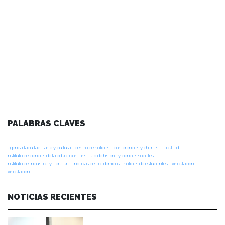
PALABRAS CLAVES
agenda facultad
arte y cultura
centro de noticias
conferencias y charlas
facultad
instituto de ciencias de la educación
instituto de historia y ciencias sociales
instituto de lingüística y literatura
noticias de académicos
noticias de estudiantes
vinculacion
vinculación
NOTICIAS RECIENTES