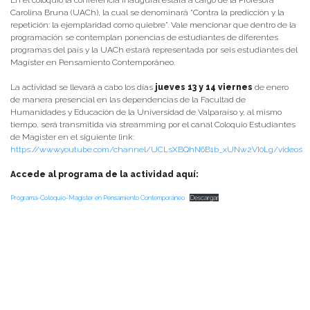
En el coloquio la conferencia inaugural estará a cargo de la Profesora
Carolina Bruna (UACh), la cual se denominará “Contra la predicción y la
repetición: la ejemplaridad como quiebre”. Vale mencionar que dentro de la
programación se contemplan ponencias de estudiantes de diferentes
programas del país y la UACh estará representada por seis estudiantes del
Magíster en Pensamiento Contemporáneo.
La actividad se llevará a cabo los días
jueves 13 y 14 viernes
de enero
de manera presencial en las dependencias de la Facultad de
Humanidades y Educación de la Universidad de Valparaíso y, al mismo
tiempo, será transmitida vía streamming por el canal Coloquio Estudiantes
de Magister en el siguiente link:
https://www.youtube.com/channel/UCLsXBQhN6B1b_xUNw2VI0Lg/videos
Accede al programa de la actividad aquí:
Programa-Coloquio-Magíster en Pensamiento Contemporáneo
Descargar