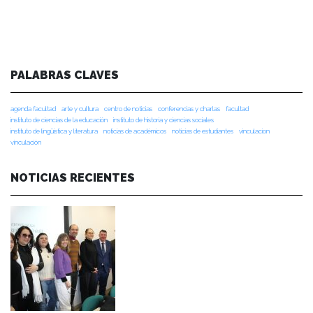
PALABRAS CLAVES
agenda facultad
arte y cultura
centro de noticias
conferencias y charlas
facultad
instituto de ciencias de la educación
instituto de historia y ciencias sociales
instituto de lingüística y literatura
noticias de académicos
noticias de estudiantes
vinculacion
vinculación
NOTICIAS RECIENTES