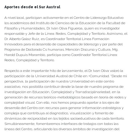
Aportes desde el Sur Austral
A nivel local, participan activamente en el Centro de Liderazgo Educativo
los académicos del Instituto de Ciencias de la Educación de la Facultad de
Filosofía y Humanidades, Dr. Iván Oliva Figueroa, quien es investigador
responsable y Jefe de la Línea: Redes, Complejidad y Territorio. Asimismo, el
Dr. Alberto Galaz Ruiz, es Coordinador Territorial Línea Formación
Innovadora para el desarrollo de capacidades de liderazgo y por parte del
Programa de Doctorado Cs humanas. Mención Discurso y Cultura, Mg.
Harold Dupuis Marambio, participa como Coordinador Territorial Línea:
Redes, Complejidad y Territorio.
Respecto a este importante hito de lanzamiento, el Dr. Ivan Oliva valoró la
participación de la Universidad Austral de Chile en +Comunidad. “Desde mi
perspectiva, la participación de nuestra Universidad en este centro
asociativo, nos posibilita contribuir desde la base de nuestro programa de
investigación en Educación, Complejidad y Transdisciplinariedad, en la
generación de recursos teóricos-metodológicos basado en teoría de redes y
complejidad visual. Con ello, nos hemos propuesto aportar a los ejes de
desarrollo del Centro con recursos para generar información estratégica y
compleja que contribuya al diagnóstico, visualización y fomento de
dinámicas de reciprocidad en los tejidos socioeducativos de cada territorio.
Simultáneamente, fomentaremos interfaces de trabajos con todas las
líneas del Centro, articulando los diversos ámbitos de investigación del