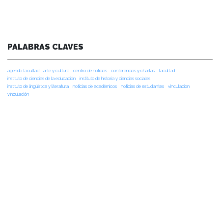
PALABRAS CLAVES
agenda facultad
arte y cultura
centro de noticias
conferencias y charlas
facultad
instituto de ciencias de la educación
instituto de historia y ciencias sociales
instituto de lingüística y literatura
noticias de académicos
noticias de estudiantes
vinculacion
vinculación
NOTICIAS RECIENTES
NOTICIAS 07/08/2026