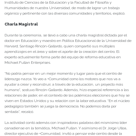
Instituto de Ciencias de la Educación y la Facultad de Filosofía y
Humanidades de nuestra Universidad, de modo de lograr un trabajo
orgánico y pertinente con las diversas comunidades y territorios, explicó.
Charla Magistral
Durante la ceremonia, se llevó a cabo una charla magistral dictada por el
doctor en Educación y maestro en Política Educacional de la Universidad de
Harvard; Santiago Rincón-Gallardo, quien compartió sus múltiples
aprendizajes en el área y sobre el aporte de la creación del centro. El
experto actualmente forma parte del equipo de reforma educativa en
Michael Fullan Enterprises.
“No podría pensar en un mejor momento y lugar para que el centro de
liderazgo nazca. Yo veo a +Comunidad como los motores que nos va a
ayudar a crear y reconstruir, a través de la educación, un proyecto más
humano”, sostuvo Rincón-Gallardo. Además, hizo especial referencia a las
relaciones de poder, en el contexto de las polémicas elecciones que hoy se
viven en Estados Unidos y su relación con la labor educativa. “En el núcleo
pedagógico también se juega la democracia. No podemos darla por
sentada”, recalcó.
La actividad contó además con inspiradoras palabras del mismísimo líder
canadiense en la temática, Michael Fullan. Y asimismo el Dr. Jorge Ulloa,
director ejecutivo de +Comunidad, invitó a pensar este centro desde la