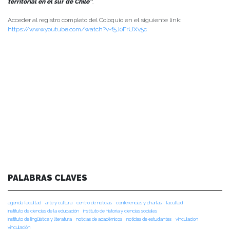
territorial en el sur de Chile”
.
Acceder al registro completo del Coloquio en el siguiente link:
https://www.youtube.com/watch?v=f5J0FrUXv5c
PALABRAS CLAVES
agenda facultad
arte y cultura
centro de noticias
conferencias y charlas
facultad
instituto de ciencias de la educación
instituto de historia y ciencias sociales
instituto de lingüística y literatura
noticias de académicos
noticias de estudiantes
vinculacion
vinculación