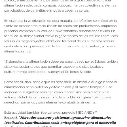
Abordó, entre otros temas, los desafíos en enfoques del derecho a la
alimentación adecuada, compras públicas, marcas colectivas, sistemas
participativos de garantías e impuso a cadenas cortas.
En cuanto a la valorización de esta materia, su reflexión se enfocó en la
venta de excedentes, vinculación de chefs con productores y empresas
privadas, compras públicas, de universidades y asociaciones civiles. En
tanto, en sustentabilidad relevó la gobernanza de los recursos comunes
versus los megaproyectos, identidad territorial de los alimentos versus
deslocalización, preservación de los contextos bio-culturales y acceso a
alimentos sanos.
“El derecho a la alimentación debe ser garantizado por el Estado, unido a
sistemas sustentables que permitan acceder a dietas locales y
culturalmente adecuadas”, subrayó el Dr. Torres Salcido
Como conclusión, señaló que es necesario un enfoque que garantice la
alimentación sana nutritiva y diferenciada y, al mismo tiempo, el uso
racional de la agrobiodiversidad como mecanismo para disminuir la
vulnerabilidad de algunos grupos de la población, garantizando sus
derechos humanos y paralelamente combatir la sindemia.
Esta actividad también fue parte del proyecto MEC ANID nº
80190098
“Mercados costeros y sistemas agromarino-alimentarios
localizados. Contribuciones socio-antropológicas para el desarrollo