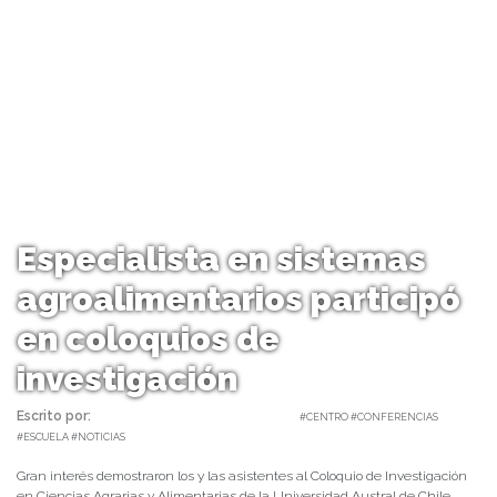
Especialista en sistemas
agroalimentarios participó
en coloquios de
investigación
Escrito por:
Carolina Angulo | 05/07/2021 |
#CENTRO #CONFERENCIAS
#ESCUELA #NOTICIAS
Gran interés demostraron los y las asistentes al Coloquio de Investigación
en Ciencias Agrarias y Alimentarias de la Universidad Austral de Chile,