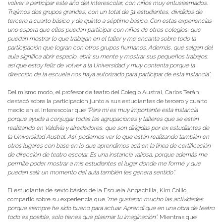
volver a participar este año del Interescolar, con niños muy entusiasmados.
Trajimos dos grupos grandes, con un total de 31 estudiantes, divididos de
tercero a cuarto básico y de quinto a séptimo básico. Con estas experiencias
uno espera que ellos puedan participar con niños de otros colegios, que
puedan mostrar lo que trabajan en el taller y me encanta sobre todo la
participación que logran con otros grupos humanos. Además, que salgan del
aula significa abrir espacio, abrir su mente y mostrar sus pequeños trabajos,
así que estoy feliz de volver a la Universidad y muy contenta porque la
dirección de la escuela nos haya autorizado para participar de esta instancia”.
Del mismo modo, el profesor de teatro del Colegio Austral, Carlos Terán,
destacó sobre la participación junto a sus estudiantes de tercero y cuarto
medio en el Interescolar que
“Para mí es muy importante esta instancia
porque ayuda a conjugar todas las agrupaciones y talleres que se están
realizando en Valdivia y alrededores, que son dirigidas por ex estudiantes de
la Universidad Austral. Así, podemos ver lo que están realizando también en
otros lugares con base en lo que aprendimos acá en la línea de certificación
de dirección de teatro escolar. Es una instancia valiosa, porque además me
permite poder mostrar a mis estudiantes el lugar donde me formé y que
puedan salir un momento del aula también les genera sentido”.
El estudiante de sexto básico de la Escuela Angachilla, Kim Collio,
compartió sobre su experiencia que
“me gustaron mucho las actividades
porque siempre he sido bueno para actuar. Aprendí que en una obra de teatro
todo es posible, solo tienes que plasmar tu imaginación”
. Mientras que