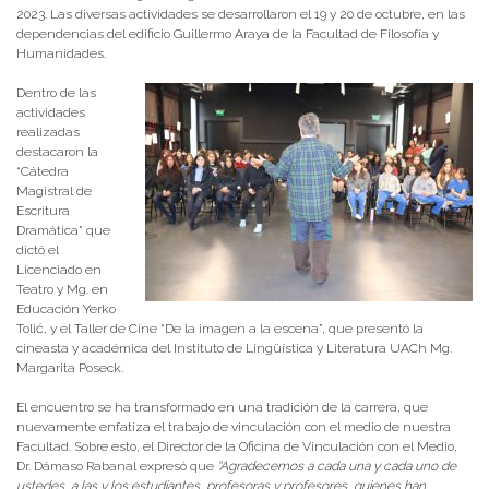
2023. Las diversas actividades se desarrollaron el 19 y 20 de octubre, en las
dependencias del edificio Guillermo Araya de la Facultad de Filosofía y
Humanidades.
Dentro de las
actividades
realizadas
destacaron la
“Cátedra
Magistral de
Escritura
Dramática” que
dictó el
Licenciado en
Teatro y Mg. en
Educación Yerko
Tolić, y el Taller de Cine “De la imagen a la escena”, que presentó la
cineasta y académica del Instituto de Lingüística y Literatura UACh Mg.
Margarita Poseck.
El encuentro se ha transformado en una tradición de la carrera, que
nuevamente enfatiza el trabajo de vinculación con el medio de nuestra
Facultad. Sobre esto, el Director de la Oficina de Vinculación con el Medio,
Dr. Dámaso Rabanal expresó que
“Agradecemos a cada una y cada uno de
ustedes, a las y los estudiantes, profesoras y profesores, quienes han