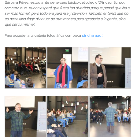
Bárbara Pérez, estudiante de tercero básico del colegio Windsor School,
comentó que
“nunca esperé que fuera tan divertido porque pensé que iba a
ser más formal, pero todo era pura risa y diversión. También entendí que no
es necesario fingir ni actuar de otra manera para agradarle a la gente, sino
que ser tu misma”.
Para acceder a la galería fotográfica completa
pincha aquí.