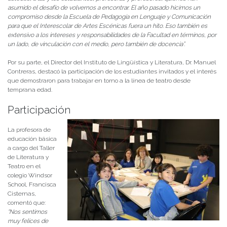
asumido el desafío de volvernos a encontrar. El año pasado hicimos un
compromiso desde la Escuela de Pedagogía en Lenguaje y Comunicación
para que el Interescolar de Artes Escénicas fuera un hito. Eso también es
extensivo a los intereses y responsabilidades de la Facultad en términos, por
un lado, de vinculación con el medio, pero también de docencia”.
Por su parte, el Director del Instituto de Lingüística y Literatura, Dr. Manuel
Contreras, destacó la participación de los estudiantes invitados y el interés
que demostraron para trabajar en torno a la línea de teatro desde
temprana edad.
Participación
La profesora de
educación básica
a cargo del Taller
de Literatura y
Teatro en el
colegio Windsor
School, Francisca
Cisternas,
comentó que:
“Nos sentimos
muy felices de