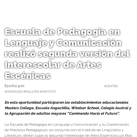
Escuela de Pedagogía en
Lenguaje y Comunicación
realizó segunda versión del
Interescolar de Artes
Escénicas
Escrito por:
Monserrat Soto Sotomayor | 24/10/2023 |
#CENTRO
#DESTACADO #FACULTAD #INSTITUTO
En esta oportunidad participaron los establecimientos educacionales
Masters College, Escuela Angachilla, Windsor School, Colegio Austral y
la Agrupación de adultos mayores “Caminando Hacia el Futuro”.
La Escuela de Pedagogía en Lenguaje y Comunicación y su Coordinación
de Prácticas Pedagógicas, en conjunto con el Instituto de Lingüística y
Literatura, dieron lugar al segundo Interescolar de Artes Escénicas Los Ríos