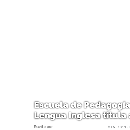
Escuela de Pedagogía
Lengua Inglesa titula
Escrito por:
Carolina Angulo | 17/11/2017 |
#CENTRO #INSTI