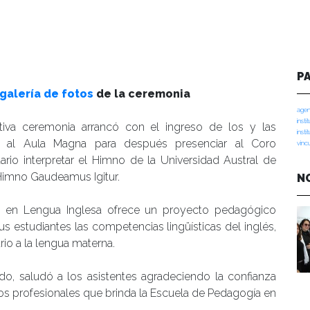
P
galería de fotos
de la ceremonia
agen
insti
iva ceremonia arrancó con el ingreso de los y las
insti
as al Aula Magna para después presenciar al Coro
vinc
tario interpretar el Himno de la Universidad Austral de
Himno Gaudeamus Igitur.
N
 en Lengua Inglesa ofrece un proyecto pedagógico
s estudiantes las competencias lingüísticas del inglés,
 a la lengua materna.
rado, saludó a los asistentes agradeciendo la confianza
os profesionales que brinda la Escuela de Pedagogía en