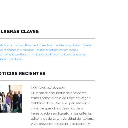
ALABRAS CLAVES
da facultad
arte y cultura
centro de noticias
conferencias y charlas
facultad
tuto de ciencias de la educación
instituto de historia y ciencias sociales
tuto de lingüística y literatura
noticias de académicos
noticias de estudiantes
ulacion
vinculación
OTICIAS RECIENTES
NOTICIAS 07/08/2026
Durante el encuentro se abordaron
temas como la obra de Lope de Vega y
Calderón de la Barca, el pensamiento
clásico español, los desafíos de la
investigación en literatura, los criterios
editoriales de la Universidad de Navarra
y las proyecciones de publicaciones y