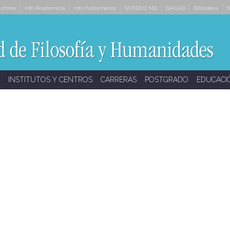
lumnos
Info Académicos
Info Funcionarios
SIVEDUC MD
SIACAD
Biblioteca
S
INSTITUTOS Y CENTROS
CARRERAS
POSTGRADO
EDUCACI