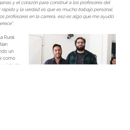
ganas y el corazón para construir a los profesores del
rápido y la verdad es que es mucho trabajo personal,
s profesores en la carrera, eso es algo que me ayudó
erece”.
la Rural
tian
endo un
ine como
va intentar
versidad.
te todo lo
 más
e como profesional. Hoy lo despido como mi colega”,