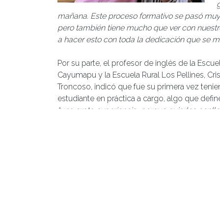
mañana. Este proceso formativo se pasó muy 
pero también tiene mucho que ver con nuestro
a hacer esto con toda la dedicación que se m
Por su parte, el profesor de inglés de la Escue
Cayumapu y la Escuela Rural Los Pellines, Cris
Troncoso, indicó que fue su primera vez teni
estudiante en práctica a cargo, algo que def
“una grata experiencia, porque guiarlos conlle
enseñar lo que no se aprende dentro de la uni
Entonces yo traté de enseñarle a mi practican
que yo no viví en mi práctica, para hacerlo lo
significativa posible. Fue una experiencia muy
agradable porque lo vi crecer y desarrollars
expresó.
Accede a la galería fotográfica aquí.