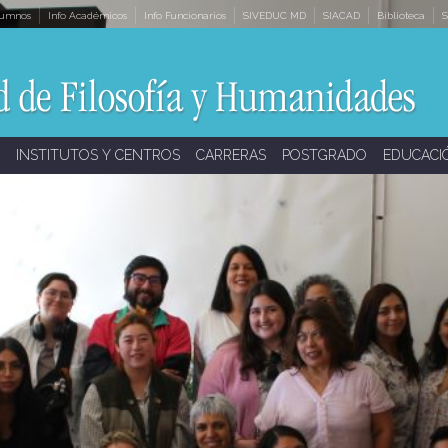
lumnos
Info Académicos
Info Funcionarios
SIVEDUC MD
SIACAD
Biblioteca
S
INSTITUTOS Y CENTROS
CARRERAS
POSTGRADO
EDUCACI