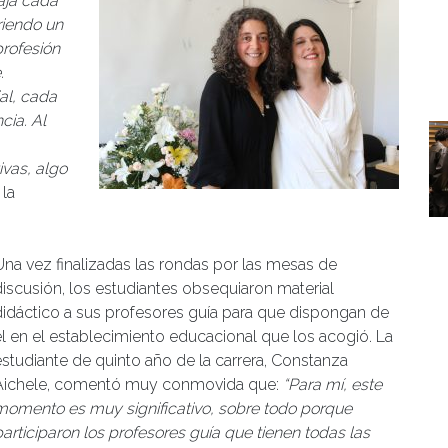
aja cada
riendo un
profesión
.
al, cada
cia. Al
ivas, algo
 la
Una vez finalizadas las rondas por las mesas de
discusión, los estudiantes obsequiaron material
didáctico a sus profesores guía para que dispongan de
él en el establecimiento educacional que los acogió. La
estudiante de quinto año de la carrera, Constanza
Aichele, comentó muy conmovida que:
“Para mí, este
momento es muy significativo, sobre todo porque
participaron los profesores guía que tienen todas las