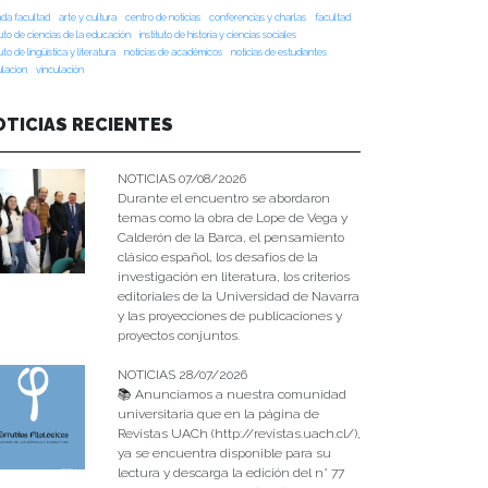
da facultad
arte y cultura
centro de noticias
conferencias y charlas
facultad
tuto de ciencias de la educación
instituto de historia y ciencias sociales
tuto de lingüística y literatura
noticias de académicos
noticias de estudiantes
ulacion
vinculación
OTICIAS RECIENTES
NOTICIAS 07/08/2026
Durante el encuentro se abordaron
temas como la obra de Lope de Vega y
Calderón de la Barca, el pensamiento
clásico español, los desafíos de la
investigación en literatura, los criterios
editoriales de la Universidad de Navarra
y las proyecciones de publicaciones y
proyectos conjuntos.
NOTICIAS 28/07/2026
📚 Anunciamos a nuestra comunidad
universitaria que en la página de
Revistas UACh (http://revistas.uach.cl/),
ya se encuentra disponible para su
lectura y descarga la edición del n° 77