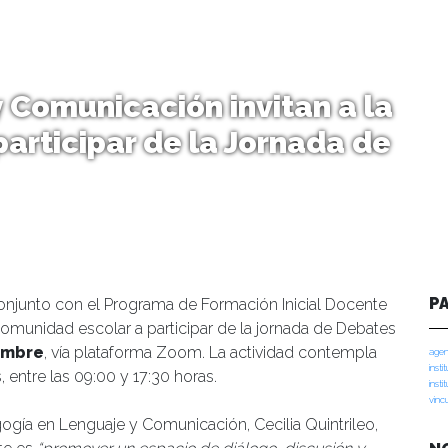
 Comunicación invitan a la
articipar de la Jornada de
P
njunto con el Programa de Formación Inicial Docente
a comunidad escolar a participar de la jornada de Debates
embre
, vía plataforma Zoom. La actividad contempla
agen
insti
 entre las 09:00 y 17:30 horas.
insti
vinc
gogía en Lenguaje y Comunicación, Cecilia Quintrileo,