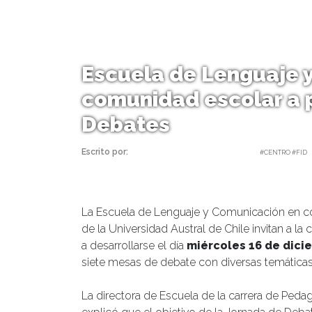
Escuela de Lenguaje y
comunidad escolar a p
Debates
Escrito por:
Carolina Angulo | 11/12/2020 |
#CENTRO #FID
La Escuela de Lenguaje y Comunicación en co
de la Universidad Austral de Chile invitan a l
a desarrollarse el día
miércoles 16 de dici
siete mesas de debate con diversas temáticas,
La directora de Escuela de la carrera de Peda