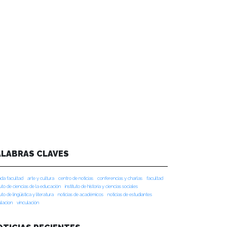
ALABRAS CLAVES
da facultad
arte y cultura
centro de noticias
conferencias y charlas
facultad
tuto de ciencias de la educación
instituto de historia y ciencias sociales
tuto de lingüística y literatura
noticias de académicos
noticias de estudiantes
ulacion
vinculación