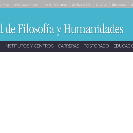
lumnos
Info Académicos
Info Funcionarios
SIVEDUC MD
SIACAD
Biblioteca
S
INSTITUTOS Y CENTROS
CARRERAS
POSTGRADO
EDUCACI