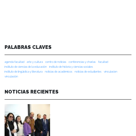
PALABRAS CLAVES
agenda facultad
arte y cultura
centro de noticias
conferencias y charlas
facultad
instituto de ciencias de la educación
instituto de historia y ciencias sociales
instituto de lingüística y literatura
noticias de académicos
noticias de estudiantes
vinculacion
vinculación
NOTICIAS RECIENTES