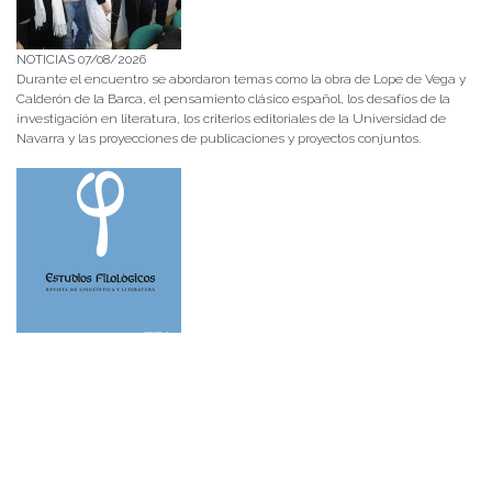
NOTICIAS 07/08/2026
Durante el encuentro se abordaron temas como la obra de Lope de Vega y
Calderón de la Barca, el pensamiento clásico español, los desafíos de la
investigación en literatura, los criterios editoriales de la Universidad de
Navarra y las proyecciones de publicaciones y proyectos conjuntos.
NOTICIAS 28/07/2026
📚 Anunciamos a nuestra comunidad universitaria que en la página de
Revistas UACh (http://revistas.uach.cl/), ya se encuentra disponible para
su lectura y descarga la edición del n° 77 de Estudios Filológicos (EFIL),
publicado recientemente. Felicitamos al equipo editorial de Estudios
Filológicos, al Instituto de Lingüística y Literatura, la Oficina de
Publicaciones de la Facultad […]