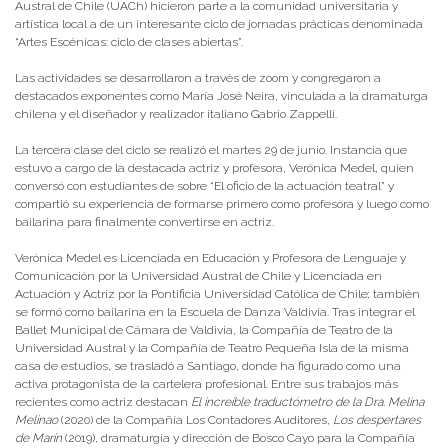
Austral de Chile (UACh) hicieron parte a la comunidad universitaria y
artística local a de un interesante ciclo de jornadas prácticas denominada
“Artes Escénicas: ciclo de clases abiertas”.
Las actividades se desarrollaron a través de zoom y congregaron a
destacados exponentes como María José Neira, vinculada a la dramaturga
chilena y el diseñador y realizador italiano Gabrio Zappelli.
La tercera clase del ciclo se realizó el martes 29 de junio. Instancia que
estuvo a cargo de la destacada actriz y profesora, Verónica Medel, quien
conversó con estudiantes de sobre “El oficio de la actuación teatral” y
compartió su experiencia de formarse primero como profesora y luego como
bailarina para finalmente convertirse en actriz.
Verónica Medel es Licenciada en Educación y Profesora de Lenguaje y
Comunicación por la Universidad Austral de Chile y Licenciada en
Actuación y Actriz por la Pontificia Universidad Católica de Chile; también
se formó como bailarina en la Escuela de Danza Valdivia. Tras integrar el
Ballet Municipal de Cámara de Valdivia, la Compañía de Teatro de la
Universidad Austral y la Compañía de Teatro Pequeña Isla de la misma
casa de estudios, se trasladó a Santiago, donde ha figurado como una
activa protagonista de la cartelera profesional. Entre sus trabajos más
recientes como actriz destacan
El increíble traductómetro de la Dra. Melina
Melinao
(2020) de la Compañía Los Contadores Auditores,
Los despertares
de Marín
(2019), dramaturgia y dirección de Bosco Cayo para la Compañía