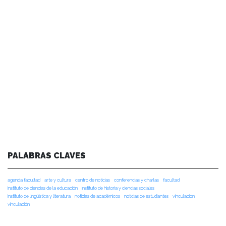
PALABRAS CLAVES
agenda facultad
arte y cultura
centro de noticias
conferencias y charlas
facultad
instituto de ciencias de la educación
instituto de historia y ciencias sociales
instituto de lingüística y literatura
noticias de académicos
noticias de estudiantes
vinculacion
vinculación