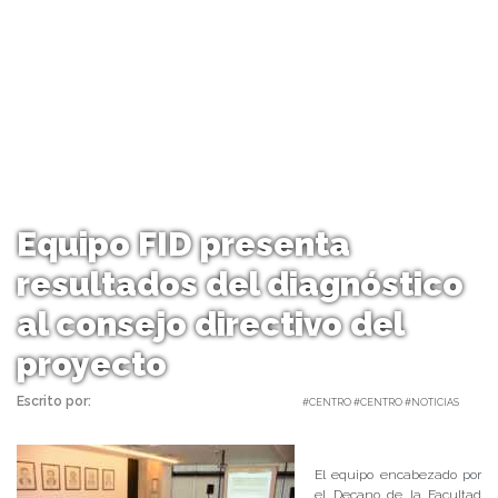
Equipo FID presenta
resultados del diagnóstico
al consejo directivo del
proyecto
Escrito por:
Carolina Angulo | 31/08/2018 |
#CENTRO #CENTRO #NOTICIAS
El equipo encabezado por
el Decano de la Facultad