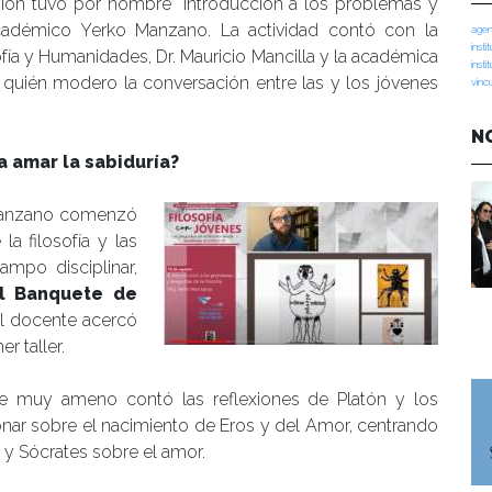
sión tuvo por nombre “Introducción a los problemas y
 académico Yerko Manzano. La actividad contó con la
agen
insti
fía y Humanidades, Dr. Mauricio Mancilla y la académica
insti
los quién modero la conversación entre las y los jóvenes
vinc
N
ca amar la sabiduría?
o Manzano comenzó
a filosofía y las
ampo disciplinar,
l Banquete de
el docente acercó
r taller.
e muy ameno contó las reflexiones de Platón y los
onar sobre el nacimiento de Eros y del Amor, centrando
 y Sócrates sobre el amor.