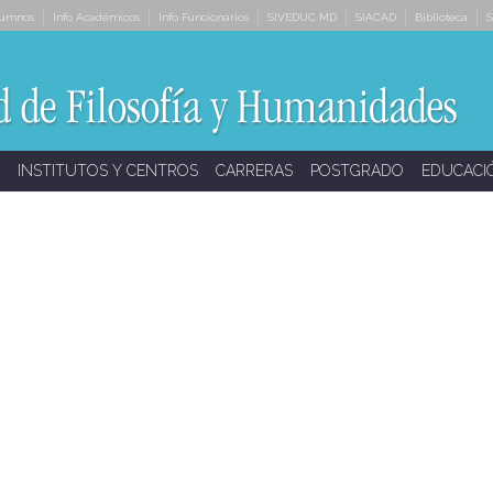
lumnos
Info Académicos
Info Funcionarios
SIVEDUC MD
SIACAD
Biblioteca
S
INSTITUTOS Y CENTROS
CARRERAS
POSTGRADO
EDUCACI