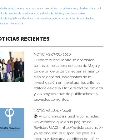
da facultad
arte y cultura
centro de noticias
conferencias y charlas
facultad
tuto de ciencias de la educación
instituto de historia y ciencias sociales
tuto de lingüística y literatura
noticias de académicos
noticias de estudiantes
ulacion
vinculación
OTICIAS RECIENTES
NOTICIAS 07/08/2026
Durante el encuentro se abordaron
temas como la obra de Lope de Vega y
Calderón de la Barca, el pensamiento
clásico español, los desafíos de la
investigación en literatura, los criterios
editoriales de la Universidad de Navarra
y las proyecciones de publicaciones y
proyectos conjuntos.
NOTICIAS 28/07/2026
📚 Anunciamos a nuestra comunidad
universitaria que en la página de
Revistas UACh (http://revistas.uach.cl/),
ya se encuentra disponible para su
lectura y descarga la edición del n° 77