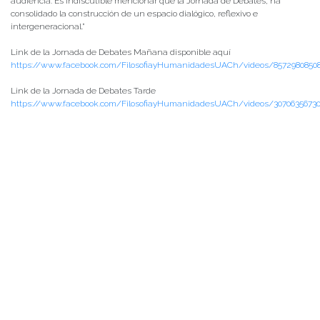
audiencia. Es indiscutible mencionar que la Jornada de Debates, ha
consolidado la construcción de un espacio dialógico, reflexivo e
intergeneracional.”
Link de la Jornada de Debates Mañana disponible aquí
https://www.facebook.com/FilosofiayHumanidadesUACh/videos/85729808508
Link de la Jornada de Debates Tarde
https://www.facebook.com/FilosofiayHumanidadesUACh/videos/3070635673
PALABRAS CLAVES