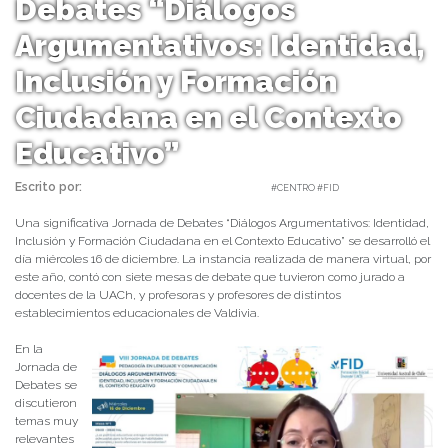
Debates “Diálogos
Argumentativos: Identidad,
Inclusión y Formación
Ciudadana en el Contexto
Educativo”
Escrito por:
Carolina Angulo | 21/12/2020 |
#CENTRO #FID
Una significativa Jornada de Debates “Diálogos Argumentativos: Identidad,
Inclusión y Formación Ciudadana en el Contexto Educativo” se desarrolló el
día miércoles 16 de diciembre. La instancia realizada de manera virtual, por
este año, contó con siete mesas de debate que tuvieron como jurado a
docentes de la UACh, y profesoras y profesores de distintos
establecimientos educacionales de Valdivia.
En la
Jornada de
Debates se
discutieron
temas muy
relevantes