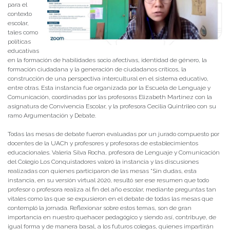
para el
contexto
escolar,
tales como
políticas
educativas
en la formación de habilidades socio afectivas, identidad de género, la
formación ciudadana y la generación de ciudadanos críticos, la
construcción de una perspectiva intercultural en el sistema educativo,
entre otras. Esta instancia fue organizada por la Escuela de Lenguaje y
Comunicación, coordinadas por las profesoras Elizabeth Martínez con la
asignatura de Convivencia Escolar, y la profesora Cecilia Quintrileo con su
ramo Argumentación y Debate.
Todas las mesas de debate fueron evaluadas por un jurado compuesto por
docentes de la UACh y profesores y profesoras de establecimientos
educacionales. Valeria Silva Rocha, profesora de Lenguaje y Comunicación
del Colegio Los Conquistadores valoró la instancia y las discusiones
realizadas con quienes participaron de las mesas “Sin dudas, esta
instancia, en su versión virtual 2020, resultó ser ese resumen que todo
profesor o profesora realiza al fin del año escolar, mediante preguntas tan
vitales como las que se expusieron en el debate de todas las mesas que
contempló la jornada. Reflexionar sobre estos temas, son de gran
importancia en nuestro quehacer pedagógico y siendo así, contribuye, de
igual forma y de manera basal, a los futuros colegas, quienes impartirán