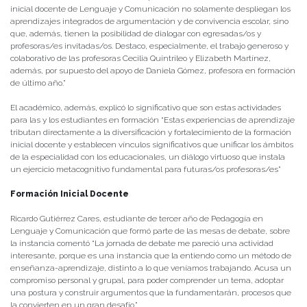
inicial docente de Lenguaje y Comunicación no solamente despliegan los
aprendizajes integrados de argumentación y de convivencia escolar, sino
que, además, tienen la posibilidad de dialogar con egresadas/os y
profesoras/es invitadas/os. Destaco, especialmente, el trabajo generoso y
colaborativo de las profesoras Cecilia Quintrileo y Elizabeth Martínez,
además, por supuesto del apoyo de Daniela Gómez, profesora en formación
de último año.”
El académico, además, explicó lo significativo que son estas actividades
para las y los estudiantes en formación “Estas experiencias de aprendizaje
tributan directamente a la diversificación y fortalecimiento de la formación
inicial docente y establecen vínculos significativos que unificar los ámbitos
de la especialidad con los educacionales, un diálogo virtuoso que instala
un ejercicio metacognitivo fundamental para futuras/os profesoras/es”
Formación Inicial Docente
Ricardo Gutiérrez Cares, estudiante de tercer año de Pedagogía en
Lenguaje y Comunicación que formó parte de las mesas de debate, sobre
la instancia comentó “La jornada de debate me pareció una actividad
interesante, porque es una instancia que la entiendo como un método de
enseñanza-aprendizaje, distinto a lo que veníamos trabajando. Acusa un
compromiso personal y grupal, para poder comprender un tema, adoptar
una postura y construir argumentos que la fundamentarán, procesos que
la convierten en un gran desafío.”