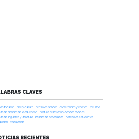
ALABRAS CLAVES
da facultad
arte y cultura
centro de noticias
conferencias y charlas
facultad
tuto de ciencias de la educación
instituto de historia y ciencias sociales
tuto de lingüística y literatura
noticias de académicos
noticias de estudiantes
ulacion
vinculación
OTICIAS RECIENTES