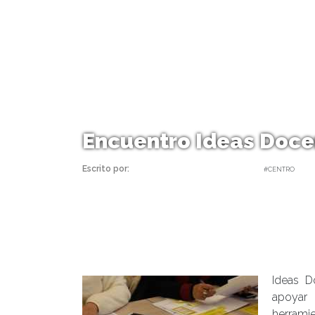
Encuentro Ideas Doce
Escrito por:
Carolina Angulo | 24/09/2018 |
#CENTRO
Ideas D
apoyar 
herramie