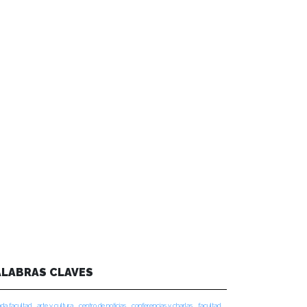
ALABRAS CLAVES
da facultad
arte y cultura
centro de noticias
conferencias y charlas
facultad