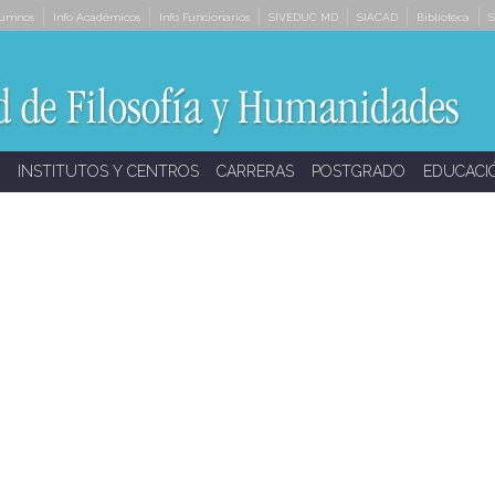
lumnos
Info Académicos
Info Funcionarios
SIVEDUC MD
SIACAD
Biblioteca
S
INSTITUTOS Y CENTROS
CARRERAS
POSTGRADO
EDUCACI