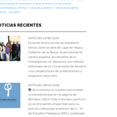
tuto de ciencias de la educación
instituto de historia y ciencias sociales
tuto de lingüística y literatura
noticias de académicos
noticias de estudiantes
ulacion
vinculación
OTICIAS RECIENTES
NOTICIAS 07/08/2026
Durante el encuentro se abordaron
temas como la obra de Lope de Vega y
Calderón de la Barca, el pensamiento
clásico español, los desafíos de la
investigación en literatura, los criterios
editoriales de la Universidad de Navarra
y las proyecciones de publicaciones y
proyectos conjuntos.
NOTICIAS 28/07/2026
📚 Anunciamos a nuestra comunidad
universitaria que en la página de
Revistas UACh (http://revistas.uach.cl/),
ya se encuentra disponible para su
lectura y descarga la edición del n° 77
de Estudios Filológicos (EFIL), publicado