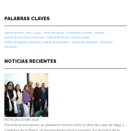
PALABRAS CLAVES
agenda facultad
arte y cultura
centro de noticias
conferencias y charlas
facultad
instituto de ciencias de la educación
instituto de historia y ciencias sociales
instituto de lingüística y literatura
noticias de académicos
noticias de estudiantes
vinculacion
vinculación
NOTICIAS RECIENTES
NOTICIAS 07/08/2026
Durante el encuentro se abordaron temas como la obra de Lope de Vega y
Calderón de la Barca, el pensamiento clásico español, los desafíos de la