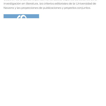
investigación en literatura, los criterios editoriales de la Universidad de
Navarra y las proyecciones de publicaciones y proyectos conjuntos.
NOTICIAS 28/07/2026
📚 Anunciamos a nuestra comunidad universitaria que en la página de
Revistas UACh (http://revistas.uach.cl/), ya se encuentra disponible para
su lectura y descarga la edición del n° 77 de Estudios Filológicos (EFIL),
publicado recientemente. Felicitamos al equipo editorial de Estudios
Filológicos, al Instituto de Lingüística y Literatura, la Oficina de
Publicaciones de la Facultad […]