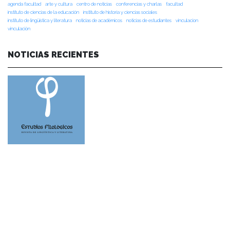
agenda facultad
arte y cultura
centro de noticias
conferencias y charlas
facultad
instituto de ciencias de la educación
instituto de historia y ciencias sociales
instituto de lingüística y literatura
noticias de académicos
noticias de estudiantes
vinculacion
vinculación
NOTICIAS RECIENTES
NOTICIAS 28/07/2026
📚 Anunciamos a nuestra comunidad universitaria que en la página de
Revistas UACh (http://revistas.uach.cl/), ya se encuentra disponible para
su lectura y descarga la edición del n° 77 de Estudios Filológicos (EFIL),
publicado recientemente. Felicitamos al equipo editorial de Estudios
Filológicos, al Instituto de Lingüística y Literatura, la Oficina de
Publicaciones de la Facultad […]