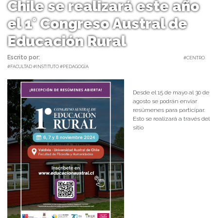
Chile se realizará este año
el 1° Congreso Austral de
Educación Rural
Escrito por:
Comunicaciones Ciencia en Chile | 06/06/2024 |
#CENTRO
#FACULTAD #INSTITUTO #PEDAGOGÍA
Desde el 15 de mayo al 30 de
agosto se podrán enviar
resúmenes para participar.
Esto se realizará a través del
sitio