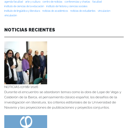
agenda facultad
arte y cultura
centro de noticias
conferencias y charlas
facultad
instituto de ciencias de la educación
instituto de historia y ciencias sociales
instituto de lingüística y literatura
noticias de académicos
noticias de estudiantes
vinculacion
vinculación
NOTICIAS RECIENTES
NOTICIAS 07/08/2026
Durante el encuentro se abordaron temas como la obra de Lope de Vega y
Calderón de la Barca, el pensamiento clásico español, los desafíos de la
investigación en literatura, los criterios editoriales de la Universidad de
Navarra y las proyecciones de publicaciones y proyectos conjuntos.