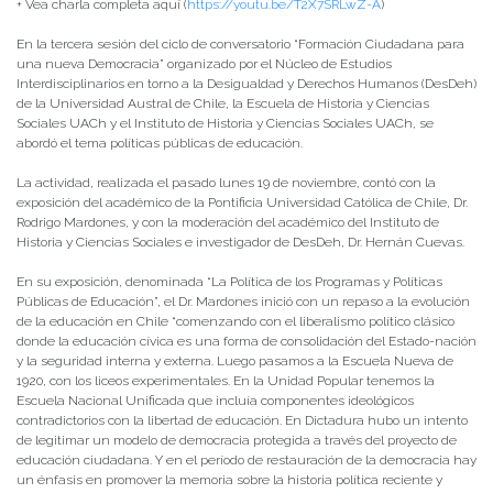
+ Vea charla completa aquí (
https://youtu.be/T2X7SRLwZ-A
)
En la tercera sesión del ciclo de conversatorio “Formación Ciudadana para
una nueva Democracia” organizado por el Núcleo de Estudios
Interdisciplinarios en torno a la Desigualdad y Derechos Humanos (DesDeh)
de la Universidad Austral de Chile, la Escuela de Historia y Ciencias
Sociales UACh y el Instituto de Historia y Ciencias Sociales UACh, se
abordó el tema políticas públicas de educación.
La actividad, realizada el pasado lunes 19 de noviembre, contó con la
exposición del académico de la Pontificia Universidad Católica de Chile, Dr.
Rodrigo Mardones, y con la moderación del académico del Instituto de
Historia y Ciencias Sociales e investigador de DesDeh, Dr. Hernán Cuevas.
En su exposición, denominada “La Política de los Programas y Políticas
Públicas de Educación”, el Dr. Mardones inició con un repaso a la evolución
de la educación en Chile “comenzando con el liberalismo político clásico
donde la educación cívica es una forma de consolidación del Estado-nación
y la seguridad interna y externa. Luego pasamos a la Escuela Nueva de
1920, con los liceos experimentales. En la Unidad Popular tenemos la
Escuela Nacional Unificada que incluía componentes ideológicos
contradictorios con la libertad de educación. En Dictadura hubo un intento
de legitimar un modelo de democracia protegida a través del proyecto de
educación ciudadana. Y en el período de restauración de la democracia hay
un énfasis en promover la memoria sobre la historia política reciente y