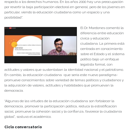
respecto a los derechos humanos. En los años 2000 hay una preocupación
por revertir la baja participación electoral en general, pero de los jóvenes en
particular, viendo la educación ciudadana como un espacio y una
posibilidad”.
El Dr. Mardones comentó la
diferencia entre educación
cívica y educación
ciudadana. La primera está
centrada en conocimiento
sobre el Estado y el sistema
político bajo un enfoque
legalista formal, con
actitudes y valores que sustentaban la identidad nacional y el patriotismo.
En cambio, la educación ciudadana -que sería este nuevo paradigma-
promueve conocimientos sobre variedad de temas políticos y ciudadanos y
la adquisición de valores, actitudes y habilidades que promuevan la
democracia.
“Algunas de las virtudes de la educación ciudadana son fortalecer la
democracia, promover la participación política, reduca la estratificación
social, promueve la cohesión social y la confianza, favorece la ciudadanía
global”, sostuvo el académico.
Ciclo conversatorio