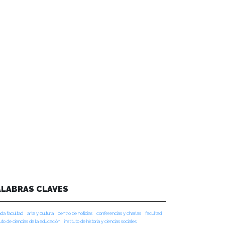
ALABRAS CLAVES
da facultad
arte y cultura
centro de noticias
conferencias y charlas
facultad
tuto de ciencias de la educación
instituto de historia y ciencias sociales