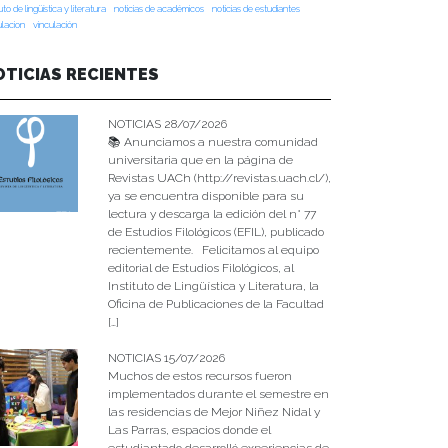
tuto de lingüística y literatura
noticias de académicos
noticias de estudiantes
ulacion
vinculación
OTICIAS RECIENTES
NOTICIAS 28/07/2026
📚 Anunciamos a nuestra comunidad
universitaria que en la página de
Revistas UACh (http://revistas.uach.cl/),
ya se encuentra disponible para su
lectura y descarga la edición del n° 77
de Estudios Filológicos (EFIL), publicado
recientemente. Felicitamos al equipo
editorial de Estudios Filológicos, al
Instituto de Lingüística y Literatura, la
Oficina de Publicaciones de la Facultad
[…]
NOTICIAS 15/07/2026
Muchos de estos recursos fueron
implementados durante el semestre en
las residencias de Mejor Niñez Nidal y
Las Parras, espacios donde el