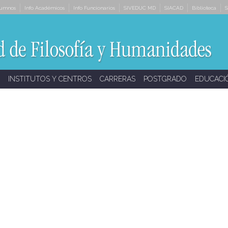
lumnos
Info Académicos
Info Funcionarios
SIVEDUC MD
SIACAD
Biblioteca
S
INSTITUTOS Y CENTROS
CARRERAS
POSTGRADO
EDUCACI