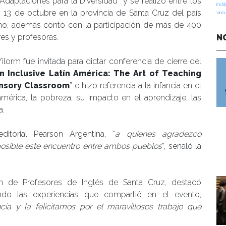
 Adaptaciones para la Diversidad” y se realizó entre los
insti
y 13 de octubre en la provincia de Santa Cruz del país
vinc
ino, además contó con la participación de más de 400
es y profesoras.
N
Yilorm fue invitada para dictar conferencia de cierre del
n Inclusive Latín América: The Art of Teaching
sensory Classroom
” e hizo referencia a la infancia en el
américa, la pobreza, su impacto en el aprendizaje, las
a.
itorial Pearson Argentina, “
a quienes agradezco
osible este encuentro entre ambos pueblos
”, señaló la
ón de Profesores de Inglés de Santa Cruz, destacó
endo las experiencias que compartió en el evento,
ia y la felicitamos por el maravillosos trabajo que