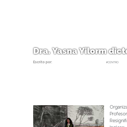
Dra. Yasna Yilorm dict
Escrito por:
Carolina Angulo | 23/10/2018 |
#CENTRO
Organiz
Profeso
Resigni