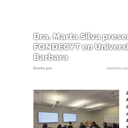
Dra. Marta Silva prese
FONDECYT en Universi
Barbara
Escrito por:
Carolina Angulo | 05/05/2025 |
#ANTROPOLOGÍ