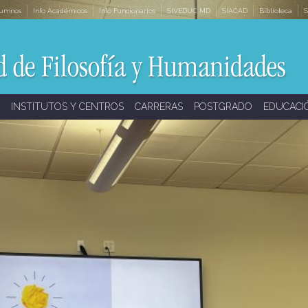
lumnos
Info Académicos
Info Funcionarios
SIVEDUC MD
SIACAD
Biblioteca
S
INSTITUTOS Y CENTROS
CARRERAS
POSTGRADO
EDUCACI