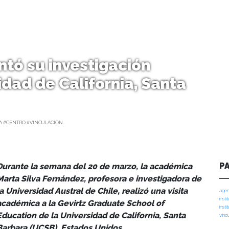
ntó su investigación
dad de California, Santa
A #CENTRO #VINCULACION
P
Durante la semana del 20 de marzo, la académica
Marta Silva Fernández, profesora e investigadora de
la Universidad Austral de Chile, realizó una visita
agen
insti
académica a la Gevirtz Graduate School of
insti
Education de la Universidad de California, Santa
vinc
Barbara (UCSB), Estados Unidos.