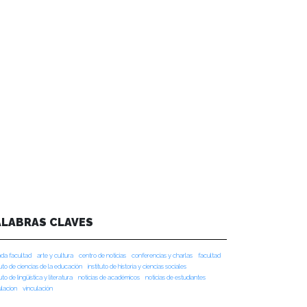
ALABRAS CLAVES
da facultad
arte y cultura
centro de noticias
conferencias y charlas
facultad
tuto de ciencias de la educación
instituto de historia y ciencias sociales
tuto de lingüística y literatura
noticias de académicos
noticias de estudiantes
ulacion
vinculación