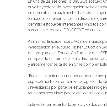
En una de las sesiones, la Dra. Silva sostuvo 
cuya trayectoria de investigación se ha centr
en contextos culturalmente diversos, incluye
temprana en Hawaii, y comunidades indígenas 
permitió establecer interesantes vínculos co
sustentan el estudio FONDECYT en curso.
Asimismo, la académica UACh fue invitada por 
investigación en el curso Higher Education 
del programa en Educación Superior de UCSB. 
comparado en torno a la etnicidad, los sistema
y afroamericanos tanto en Chile como en Est
“Fue una experiencia enriquecedora que nos pe
especialmente en torno a las categorías de id
universitarios por parte de estudiantes indíge
reuniones será clave para la etapa analítica q
Esta visita forma parte de las actividades de 