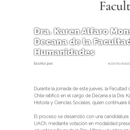
Dra. Karen Alfaro Mon
Decana de la Facultad
Humanidades
Escrito por:
Carolina Angulo | 17/03/2026 |
#CENTRO #DES
Durante la jornada de este jueves, la Facultad
Chile ratificó en el cargo de Decana a la Dra. 
Historia y Ciencias Sociales, quien continuar
El proceso se desarrolló con una candidatura ú
UACh, mediante votación en modalidad presenc