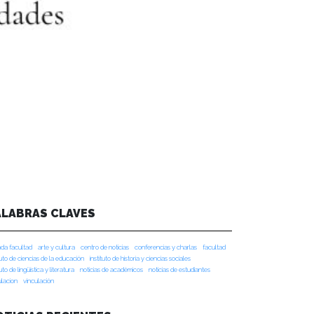
ALABRAS CLAVES
da facultad
arte y cultura
centro de noticias
conferencias y charlas
facultad
tuto de ciencias de la educación
instituto de historia y ciencias sociales
tuto de lingüística y literatura
noticias de académicos
noticias de estudiantes
ulacion
vinculación