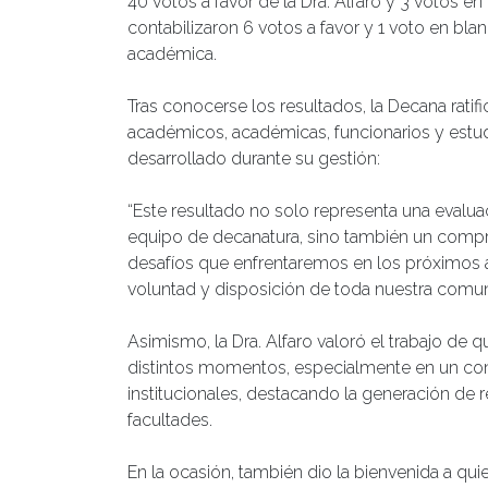
40 votos a favor de la Dra. Alfaro y 3 votos e
contabilizaron 6 votos a favor y 1 voto en bl
académica.
Tras conocerse los resultados, la Decana ratif
académicos, académicas, funcionarios y estudi
desarrollado durante su gestión:
“Este resultado no solo representa una evalu
equipo de decanatura, sino también un compr
desafíos que enfrentaremos en los próximos añ
voluntad y disposición de toda nuestra comun
Asimismo, la Dra. Alfaro valoró el trabajo de 
distintos momentos, especialmente en un co
institucionales, destacando la generación de 
facultades.
En la ocasión, también dio la bienvenida a qui