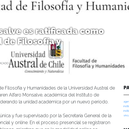
salve es ratificada como
 de Filosofía y
TACADO
P
 de Filosofía y Humanidades de la Universidad Austral de
Karen Alfaro Monsalve, académica del Instituto de
á liderando la unidad académica por un nuevo período.
agen
insti
insti
nica y fue supervisado por la Secretaría General de la
vinc
ial y online. En el proceso presencial se registraron