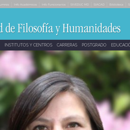
lumnos
Info Académicos
Info Funcionarios
SIVEDUC MD
SIACAD
Biblioteca
S
INSTITUTOS Y CENTROS
CARRERAS
POSTGRADO
EDUCACI