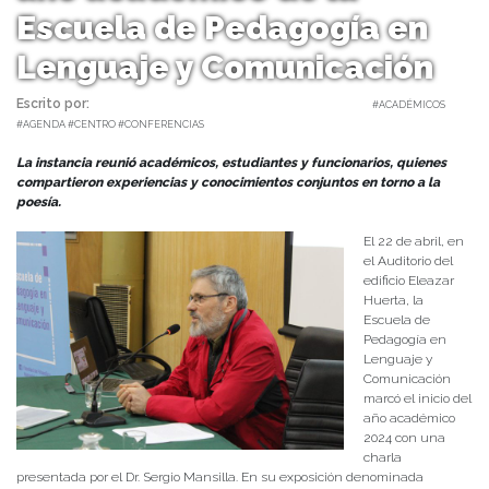
Escuela de Pedagogía en
Lenguaje y Comunicación
Escrito por:
Monserrat Soto Sotomayor | 23/04/2024 |
#ACADÉMICOS
#AGENDA #CENTRO #CONFERENCIAS
La instancia reunió académicos, estudiantes y funcionarios, quienes
compartieron experiencias y conocimientos conjuntos en torno a la
poesía.
El 22 de abril, en
el Auditorio del
edificio Eleazar
Huerta, la
Escuela de
Pedagogía en
Lenguaje y
Comunicación
marcó el inicio del
año académico
2024 con una
charla
presentada por el Dr. Sergio Mansilla. En su exposición denominada