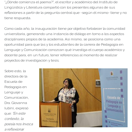
“¿Dónde comienza el poema?”, el escritor y académico del Instituto de
Lingüística y Literatura compartió con los presentes algunas de sus
reflexiones a partir de la pregunta central que -según él mismo- tiene y no
tiene respuesta.
Como cada año, la inauguración tiene por objetivo fortalecer la comunidad
universitaria, generando una instancia de diálogo en torno a los aspectos
disciplinares propios de la academia. Así mismo, se posiciona como una
oportunidad para que las y los estudiantes de la carrera de Pedagogía en
Lenguaje y Comunicación conozcan qué investiga el cuerpo académico y
docente para, en un futuro, tener referencias al momento de realizar
proyectos de investigación y tesis.
Sobre esto, la
directora de la
Escuela de
Pedagogía en
Lenguaje y
Comunicación,
Dra. Giovanna
Iubini, expresó
que:
“En este
contexto, la
poesía nos invoca
a reflexionar