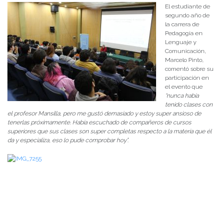
El estudiante de
segundo año de
la carrera de
Pedagogía en
Lenguaje y
Comunicación,
Marcelo Pinto,
comentó sobre su
participación en
el evento que
“nunca había
tenido clases con
el profesor Mansilla, pero me gustó demasiado y estoy super ansioso de
tenerlas próximamente. Había escuchado de compañeros de cursos
superiores que sus clases son super completas respecto a la materia que él
da y especializa, eso lo pude comprobar hoy”.