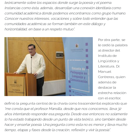
teóricamente sobre los espacios donde surge la poesía y el poema.
Instancias como ésta, además, desarrollan una conexión identitaria como
comunidad académica donde podemos encontrarnos como grupo humano.
Conocer nuestros intereses, vocaciones y sobre todo entender que las
comunidades académicas se forman también en este diálogo y
horizontalidad, en base a un respeto mutuo”.
Por otra parte, se
le cedió la palabra
al director del
Instituto de
Lingüística y
Literatura, Dr.
Manuel
Contreras, quien
además de
destacar la
estrecha relación
con el escritor,
definió la pregunta central de la charla como trascendental explicando que
“me consta que el profesor Mansilla, desde que nos conocemos, lleva 32
años intentando responder esa pregunta. Desde ese entonces no solamente
lo ha estado trabajando desde un punto de vista teórico, sino también desde
hacer y enseñar poesía. Una pregunta como esta no es menor y lleva mucho
tiempo, etapas y fases desde la creación, reflexión y vivir la poesía”.