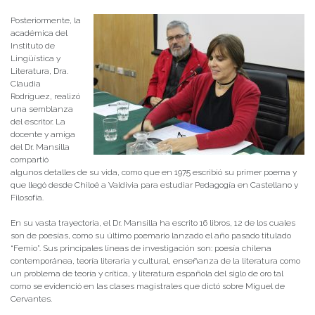
Posteriormente, la
académica del
Instituto de
Lingüística y
Literatura, Dra.
Claudia
Rodríguez, realizó
una semblanza
del escritor. La
docente y amiga
del Dr. Mansilla
compartió
algunos detalles de su vida, como que en 1975 escribió su primer poema y
que llegó desde Chiloé a Valdivia para estudiar Pedagogía en Castellano y
Filosofía.
En su vasta trayectoria, el Dr. Mansilla ha escrito 16 libros, 12 de los cuales
son de poesías, como su último poemario lanzado el año pasado titulado
“Femio”. Sus principales líneas de investigación son: poesía chilena
contemporánea, teoría literaria y cultural, enseñanza de la literatura como
un problema de teoría y crítica, y literatura española del siglo de oro tal
como se evidenció en las clases magistrales que dictó sobre Miguel de
Cervantes.