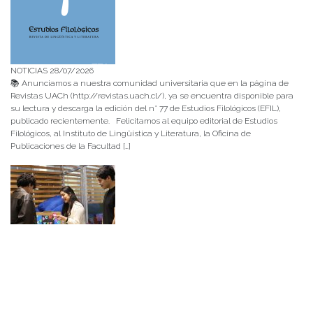
NOTICIAS 28/07/2026
📚 Anunciamos a nuestra comunidad universitaria que en la página de
Revistas UACh (http://revistas.uach.cl/), ya se encuentra disponible para
su lectura y descarga la edición del n° 77 de Estudios Filológicos (EFIL),
publicado recientemente. Felicitamos al equipo editorial de Estudios
Filológicos, al Instituto de Lingüística y Literatura, la Oficina de
Publicaciones de la Facultad […]
NOTICIAS 15/07/2026
Muchos de estos recursos fueron implementados durante el semestre en
las residencias de Mejor Niñez Nidal y Las Parras, espacios donde el