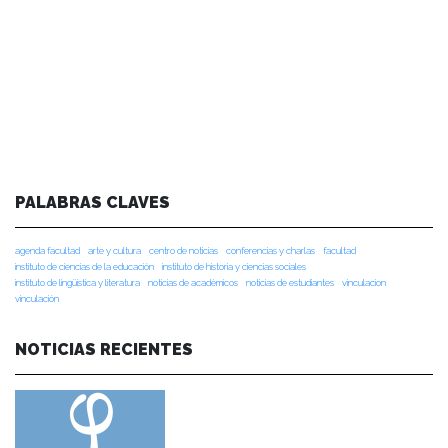
PALABRAS CLAVES
agenda facultad
arte y cultura
centro de noticias
conferencias y charlas
facultad
instituto de ciencias de la educación
instituto de historia y ciencias sociales
instituto de lingüística y literatura
noticias de académicos
noticias de estudiantes
vinculacion
vinculación
NOTICIAS RECIENTES