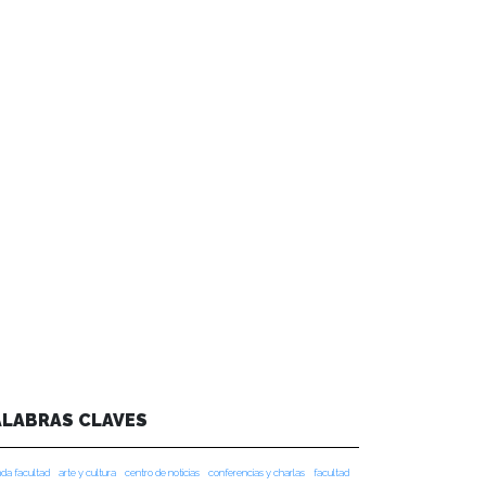
ALABRAS CLAVES
da facultad
arte y cultura
centro de noticias
conferencias y charlas
facultad