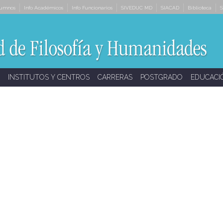
lumnos
Info Académicos
Info Funcionarios
SIVEDUC MD
SIACAD
Biblioteca
S
INSTITUTOS Y CENTROS
CARRERAS
POSTGRADO
EDUCACI