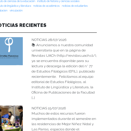
tuto de ciencias de la educación
instituto de historia y ciencias sociales
tuto de lingüística y literatura
noticias de académicos
noticias de estudiantes
ulacion
vinculación
OTICIAS RECIENTES
NOTICIAS 28/07/2026
📚 Anunciamos a nuestra comunidad
universitaria que en la página de
Revistas UACh (http://revistas.uach.cl/),
ya se encuentra disponible para su
lectura y descarga la edición del n° 77
de Estudios Filológicos (EFIL), publicado
recientemente. Felicitamos al equipo
editorial de Estudios Filológicos, al
Instituto de Lingüística y Literatura, la
Oficina de Publicaciones de la Facultad
[…]
NOTICIAS 15/07/2026
Muchos de estos recursos fueron
implementados durante el semestre en
las residencias de Mejor Niñez Nidal y
Las Parras, espacios donde el