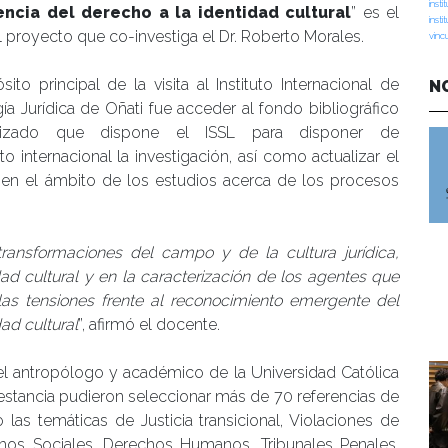
insti
ncia del derecho a la identidad cultural
” es el
insti
el proyecto que co-investiga el Dr. Roberto Morales.
vinc
sito principal de la visita al Instituto Internacional de
N
ía Jurídica de Oñati fue acceder al fondo bibliográfico
alizado que dispone el ISSL para disponer de
internacional la investigación, así como actualizar el
en el ámbito de los estudios acerca de los procesos
transformaciones del campo y de la cultura jurídica,
ad cultural y en la caracterización de los agentes que
as tensiones frente al reconocimiento emergente del
ad cultural
”, afirmó el docente.
 el antropólogo y académico de la Universidad Católica
 estancia pudieron seleccionar más de 70 referencias de
o las temáticas de Justicia transicional, Violaciones de
chos Sociales, Derechos Humanos, Tribunales Penales,