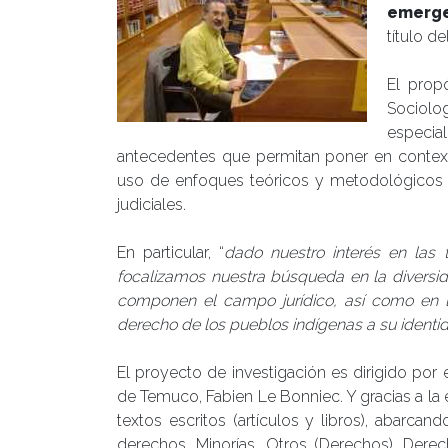
emerge
título d
El propó
Sociolog
especi
antecedentes que permitan poner en contexto 
uso de enfoques teóricos y metodológicos 
judiciales.
En particular, “
dado nuestro interés en las 
focalizamos nuestra búsqueda en la diversid
componen el campo jurídico, así como en l
derecho de los pueblos indígenas a su identid
El proyecto de investigación es dirigido por
de Temuco, Fabien Le Bonniec. Y gracias a la
textos escritos (artículos y libros), abarcand
derechos, Minorías, Otros (Derechos), Dere