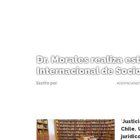
Dr. Morales realiza es
Internacional de Socio
Escrito por:
Carolina Angulo | 11/10/2018 |
#CENTRO #INST
“
Justic
Chile.
jurídi