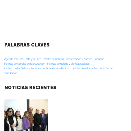
PALABRAS CLAVES
agenda facultad
arte y cultura
centro de noticias
conferencias y charlas
facultad
instituto de ciencias de la educación
instituto de historia y ciencias sociales
instituto de lingüística y literatura
noticias de académicos
noticias de estudiantes
vinculacion
vinculación
NOTICIAS RECIENTES