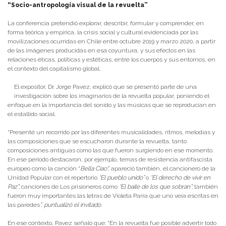
“Socio-antropología visual de la revuelta”
La conferencia pretendió explorar, describir, formular y comprender, en
forma teórica y empírica, la crisis social y cultural evidenciada por las
movilizaciones ocurridas en Chile entre octubre 2019 y marzo 2020, a partir
de las imágenes producidas en esa coyuntura, y sus efectos en las
relaciones éticas, políticas y estéticas, entre los cuerpos y sus entornos, en
el contexto del capitalismo global.
El expositor, Dr. Jorge Pavez, explicó que se presentó parte de una
investigación sobre los imaginarios de la revuelta popular, poniendo el
enfoque en la importancia del sonido y las músicas que se reproducían en
el estallido social.
“Presenté un recorrido por las diferentes musicalidades, ritmos, melodías y
las composiciones que se escucharon durante la revuelta, tanto
composiciones antiguas como las que fueron surgiendo en ese momento.
En ese periodo destacaron, por ejemplo, temas de resistencia antifascista
europeo como la canción “
Bella Ciao”
; apareció también, el cancionero de la
Unidad Popular con el repertorio
“El pueblo unido”
o
“El derecho de vivir en
Paz”;
canciones de Los prisioneros como
“El baile de los que sobran”;
también
fueron muy importantes las letras de Violeta Parra que uno veía escritas en
las paredes
”, puntualizó el invitado.
En ese contexto, Pavez señaló que: “En la revuelta fue posible advertir todo