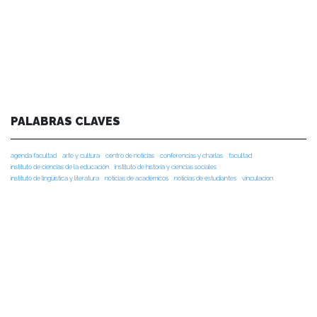
PALABRAS CLAVES
agenda facultad
arte y cultura
centro de noticias
conferencias y charlas
facultad
instituto de ciencias de la educación
instituto de historia y ciencias sociales
instituto de lingüística y literatura
noticias de académicos
noticias de estudiantes
vinculacion
vinculación
NOTICIAS RECIENTES