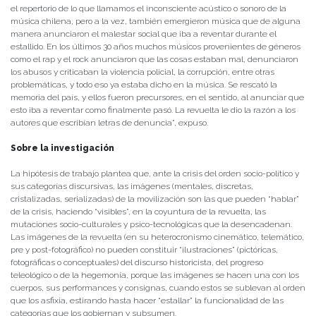
el repertorio de lo que llamamos el inconsciente acústico o sonoro de la
música chilena, pero a la vez, también emergieron música que de alguna
manera anunciaron el malestar social que iba a reventar durante el
estallido. En los últimos 30 años muchos músicos provenientes de géneros
como el rap y el rock anunciaron que las cosas estaban mal, denunciaron
los abusos y criticaban la violencia policial, la corrupción, entre otras
problemáticas, y todo eso ya estaba dicho en la música. Se rescató la
memoria del país, y ellos fueron precursores, en el sentido, al anunciar que
esto iba a reventar como finalmente pasó. La revuelta le dio la razón a los
autores que escribían letras de denuncia”, expuso.
Sobre la investigación
La hipótesis de trabajo plantea que, ante la crisis del orden socio-político y
sus categorías discursivas, las imágenes (mentales, discretas,
cristalizadas, serializadas) de la movilización son las que pueden “hablar”
de la crisis, haciendo “visibles”, en la coyuntura de la revuelta, las
mutaciones socio-culturales y psico-tecnológicas que la desencadenan.
Las imágenes de la revuelta (en su heterocronismo cinemático, telemático,
pre y post-fotográfico) no pueden constituir “ilustraciones” (pictóricas,
fotográficas o conceptuales) del discurso historicista, del progreso
teleológico o de la hegemonía, porque las imágenes se hacen una con los
cuerpos, sus performances y consignas, cuando estos se sublevan al orden
que los asfixia, estirando hasta hacer “estallar” la funcionalidad de las
categorías que los gobiernan y subsumen.