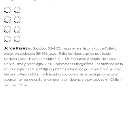
Jorge Pavez
es Sociólogo (UAHC), magíster en historia (U. de Chile) y
doctor en sociología (EHESS, 2007). Entre los libros que ha publicado,
destaca Cartas Mapuche. Siglo XIX, 2008, Mapuche y Anglicanos, 2007,
Capitalismo y pornología (2011), Laboratorios Etnográficos. Los archivos de la
antropología en Chile (2015); El protectorado de Indígenas de Chile, junto a
Gertrudis Payas (2021). Ha liderado y colaborado en investigaciones que
abordan temas de cultura, genero, raza, violencia y sexualidad en Chile y
Latinoamérica.