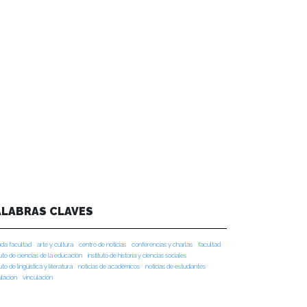
ALABRAS CLAVES
da facultad
arte y cultura
centro de noticias
conferencias y charlas
facultad
tuto de ciencias de la educación
instituto de historia y ciencias sociales
tuto de lingüística y literatura
noticias de académicos
noticias de estudiantes
ulacion
vinculación