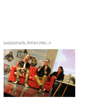
54393321479_60f41c7e5c_o