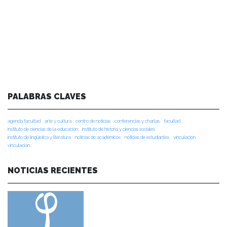
PALABRAS CLAVES
agenda facultad
arte y cultura
centro de noticias
conferencias y charlas
facultad
instituto de ciencias de la educación
instituto de historia y ciencias sociales
instituto de lingüística y literatura
noticias de académicos
noticias de estudiantes
vinculacion
vinculación
NOTICIAS RECIENTES