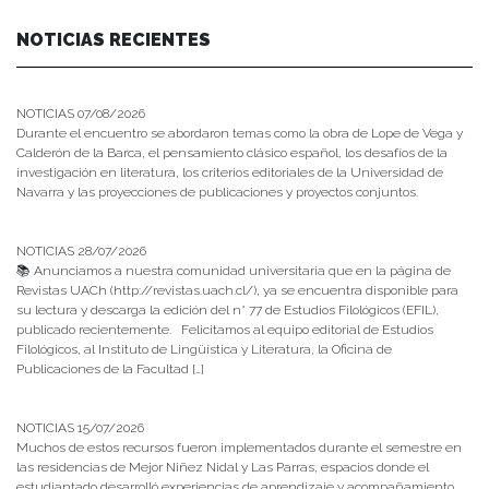
NOTICIAS RECIENTES
NOTICIAS 07/08/2026
Durante el encuentro se abordaron temas como la obra de Lope de Vega y
Calderón de la Barca, el pensamiento clásico español, los desafíos de la
investigación en literatura, los criterios editoriales de la Universidad de
Navarra y las proyecciones de publicaciones y proyectos conjuntos.
NOTICIAS 28/07/2026
📚 Anunciamos a nuestra comunidad universitaria que en la página de
Revistas UACh (http://revistas.uach.cl/), ya se encuentra disponible para
su lectura y descarga la edición del n° 77 de Estudios Filológicos (EFIL),
publicado recientemente. Felicitamos al equipo editorial de Estudios
Filológicos, al Instituto de Lingüística y Literatura, la Oficina de
Publicaciones de la Facultad […]
NOTICIAS 15/07/2026
Muchos de estos recursos fueron implementados durante el semestre en
las residencias de Mejor Niñez Nidal y Las Parras, espacios donde el
estudiantado desarrolló experiencias de aprendizaje y acompañamiento.