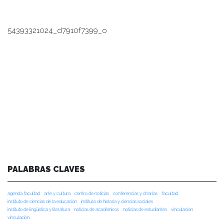
54393321024_d7910f7399_o
PALABRAS CLAVES
agenda facultad
arte y cultura
centro de noticias
conferencias y charlas
facultad
instituto de ciencias de la educación
instituto de historia y ciencias sociales
instituto de lingüística y literatura
noticias de académicos
noticias de estudiantes
vinculacion
vinculación