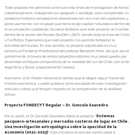
“Este proyecto me permitirá continuar esta línea de investigación de forma
interdisciplinaria, trabajando con geógrafo y sociólogo, para comprender un
problema histórico complejísimo relacionado con las crisis del capitalismo y,
particularmente, con el papel que tiene el eje capital-naturaleza dentro de
la acumulación capitalista. Quisiera destacar que este proyecto se inscribe
dentro de la acción del Núcleo DesDeh UACh, donde dirijo la línea de Crisis
y Conflictos. Esperamos que este proyecto nos permita fortalecer la
actividad del Núcleo. En ese sentido, el proyecto adjudicado es muy
cercano al Fondecyt Postdoctoral del profesor Benedikt Hora, del que soy el
patrocinante. A través de ambos proyectos estamos muy preocupados por
desarrollar enfoques comparativos de la realidad del sur de Chile, con la de
Argentina y Brasil, especialmente” explicó.
Asimismo, el Dr. Fabián Almonacid señaló que le alegra seguir haciendo
historia económica, y poder publicar como resultado de esta investigación
artículos y libros que tengan impacto en la comprensión de la realidad
actual.
Proyecto FONDECYT Regular – Dr. Gonzalo Saavedra
Por su parte, el Dr. Gonzalo Saavedra lidera el proyecto “
Sistemas
pesquero-artesanales y mercados costeros de lugar en Chile.
Una investigación antropológica sobre la opacidad de la
economía (2021-2023)
“. Esta iniciativa busca dar continuidad a