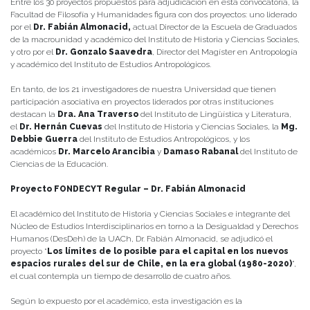
Entre los 30 proyectos propuestos para adjudicación en esta convocatoria, la
Facultad de Filosofía y Humanidades figura con dos proyectos: uno liderado
por el
Dr. Fabián Almonacid,
actual Director de la Escuela de Graduados
de la macrounidad y académico del Instituto de Historia y Ciencias Sociales,
y otro por el
Dr. Gonzalo Saavedra
, Director del Magíster en Antropología
y académico del Instituto de Estudios Antropológicos.
En tanto, de los 21 investigadores de nuestra Universidad que tienen
participación asociativa en proyectos liderados por otras instituciones
destacan la
Dra. Ana Traverso
del Instituto de Lingüística y Literatura,
el
Dr. Hernán Cuevas
del Instituto de Historia y Ciencias Sociales, la
Mg.
Debbie Guerra
del Instituto de Estudios Antropológicos, y los
académicos
Dr. Marcelo Arancibia
y
Damaso Rabanal
del Instituto de
Ciencias de la Educación.
Proyecto FONDECYT Regular – Dr. Fabián Almonacid
El académico del Instituto de Historia y Ciencias Sociales e integrante del
Núcleo de Estudios Interdisciplinarios en torno a la Desigualdad y Derechos
Humanos (DesDeh) de la UACh, Dr. Fabián Almonacid, se adjudicó el
proyecto “
Los límites de lo posible para el capital en los nuevos
espacios rurales del sur de Chile, en la era global (1980-2020)
”,
el cual contempla un tiempo de desarrollo de cuatro años.
Según lo expuesto por el académico, esta investigación es la