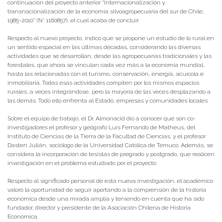
continuación del proyecto anterior “Internacionalización y
transnacionalización de la economía silvoagropecuaria del sur de Chile,
1985-2010” (N° 1160857), el cual acaba de concluir.
Respecto al nuevo proyecto, indicó que se propone un estudio de lo rural en
un sentido espacial en las últimas décadas, considerando las diversas
actividades que se desarrollan, desde las agropecuarias tradicionales y las
forestales, que ahora se vinculan cada vez más a la economía mundial,
hasta las relacionadas con el turismo, conservación, energía, acuícola e
inmobiliaria. Todas esas actividades compiten por los mismos espacios
rurales, a veces integrándose, pero la mayoría de las veces desplazando a
las demás. Todo ello enfrenta al Estado, empresas y comunidades locales.
Sobre el equipo de trabajo, el Dr. Almonacid dio a conocer que son co-
investigadores el profesor y geógrafo Luis Fernando de Matheus, del
Instituto de Ciencias de la Tierra de la Facultad de Ciencias, y el profesor
Dasten Julián, sociólogo de la Universidad Católica de Temuco. Además, se
considera la incorporación de tesistas de pregrado y postgrado, que realicen
investigación en el problema estudiado por el proyecto.
Respecto al significado personal de esta nueva investigación, el académico
valoró la oportunidad de seguir aportando a la comprensión de la historia
económica desde una mirada amplia y teniendo en cuenta que ha sido
fundador, director y presidente de la Asociación Chilena de Historia
Económica.