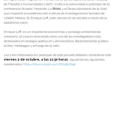
de Filosofía y Humanidades UACh, invita a la comunidad a participar de la
conferencia titulada “Heráclito: La Φύσις y el Desocultamiento de la Vida”
que impartirá el académico del Instituto de Investigaciones Sociales de
UNAM, México, Dr. Enrique Leff, este viernes 02 de octubre a través de la
plataforma zoom.
Enrique Leff, es un importante economista y sociólogo ambientalista
mexicano, el cual es reconocido como uno de los investigadores más
destacados en ecología política en Latinoamérica. Recientemente publicó
el libro “Heidegger y el fuego de la vida”.
Las y los interesados en participar de esta jornada deberán conectarse este
viernes 2 de octubre, a las 11:30 horas
, siguiendo las siguientes
coordenadas:
https://reuna.zoom.us/j/6724627045