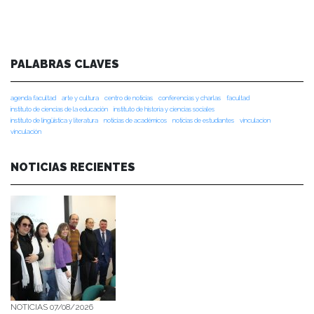
PALABRAS CLAVES
agenda facultad
arte y cultura
centro de noticias
conferencias y charlas
facultad
instituto de ciencias de la educación
instituto de historia y ciencias sociales
instituto de lingüística y literatura
noticias de académicos
noticias de estudiantes
vinculacion
vinculación
NOTICIAS RECIENTES
NOTICIAS 07/08/2026