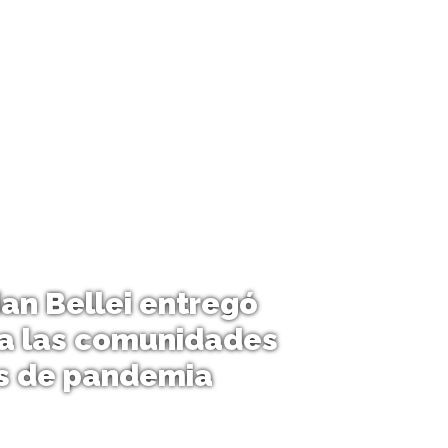
ian Bellei entregó
a las comunidades
s de pandemia