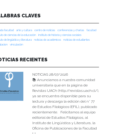
ALABRAS CLAVES
da facultad
arte y cultura
centro de noticias
conferencias y charlas
facultad
tuto de ciencias de la educación
instituto de historia y ciencias sociales
tuto de lingüística y literatura
noticias de académicos
noticias de estudiantes
ulacion
vinculación
OTICIAS RECIENTES
NOTICIAS 28/07/2026
📚 Anunciamos a nuestra comunidad
universitaria que en la página de
Revistas UACh (http://revistas.uach.cl/),
ya se encuentra disponible para su
lectura y descarga la edición del n° 77
de Estudios Filológicos (EFIL), publicado
recientemente. Felicitamos al equipo
editorial de Estudios Filológicos, al
Instituto de Lingüística y Literatura, la
Oficina de Publicaciones de la Facultad
[…]