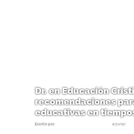
Dr. en Educación Crist
recomendaciones par
educativas en tiempo
Escrito por:
Carolina Angulo | 06/05/2020 |
#CENTRO