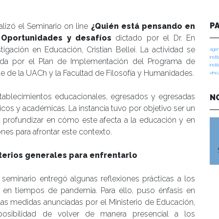
P
izó el Seminario on line
¿Quién está pensando en
Oportunidades y desafíos
dictado por el Dr. En
igación en Educación, Cristian Bellei. La actividad se
agen
insti
ada por el Plan de Implementación del Programa de
insti
te de la UACh y la Facultad de Filosofía y Humanidades.
vinc
establecimientos educacionales, egresados y egresadas
N
os y académicas. La instancia tuvo por objetivo ser un
y profundizar en cómo este afecta a la educación y en
s para afrontar este contexto.
terios generales para enfrentarlo
l seminario entregó algunas reflexiones prácticas a los
 en tiempos de pandemia. Para ello, puso énfasis en
las medidas anunciadas por el Ministerio de Educación,
 posibilidad de volver de manera presencial a los