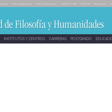
lumnos
Info Académicos
Info Funcionarios
SIVEDUC MD
SIACAD
Biblioteca
S
INSTITUTOS Y CENTROS
CARRERAS
POSTGRADO
EDUCACI