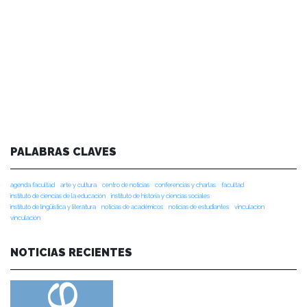
PALABRAS CLAVES
agenda facultad
arte y cultura
centro de noticias
conferencias y charlas
facultad
instituto de ciencias de la educación
instituto de historia y ciencias sociales
instituto de lingüística y literatura
noticias de académicos
noticias de estudiantes
vinculacion
vinculación
NOTICIAS RECIENTES