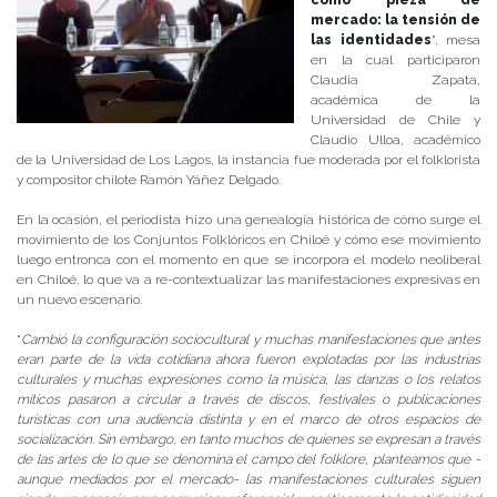
como pieza de
mercado: la tensión de
las identidades
”, mesa
en la cual participaron
Claudia Zapata,
académica de la
Universidad de Chile y
Claudio Ulloa, académico
de la Universidad de Los Lagos, la instancia fue moderada por el folklorista
y compositor chilote Ramón Yáñez Delgado.
En la ocasión, el periodista hizo una genealogía histórica de cómo surge el
movimiento de los Conjuntos Folklóricos en Chiloé y cómo ese movimiento
luego entronca con el momento en que se incorpora el modelo neoliberal
en Chiloé, lo que va a re-contextualizar las manifestaciones expresivas en
un nuevo escenario.
“
Cambió la configuración sociocultural y muchas manifestaciones que antes
eran parte de la vida cotidiana ahora fueron explotadas por las industrias
culturales y muchas expresiones como la música, las danzas o los relatos
míticos pasaron a circular a través de discos, festivales o publicaciones
turísticas con una audiencia distinta y en el marco de otros espacios de
socialización. Sin embargo, en tanto muchos de quienes se expresan a través
de las artes de lo que se denomina el campo del folklore, planteamos que -
aunque mediados por el mercado- las manifestaciones culturales siguen