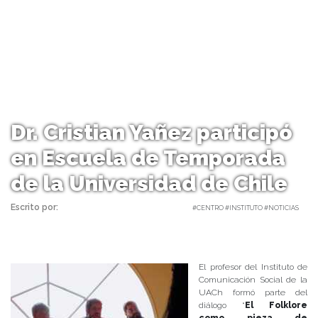
Dr. Cristian Yañez participó
en Escuela de Temporada
de la Universidad de Chile
Escrito por:
Carolina Angulo | 13/03/2018 |
#CENTRO #INSTITUTO #NOTICIAS
El profesor del Instituto de
Comunicación Social de la
UACh formó parte del
diálogo “
El Folklore