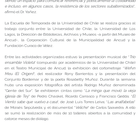
siendo un espacio para comunicar referencial y poéticamente la cotidianidad
e incluso, en algunos casos, la resistencia de los sectores subalternizados
”,
afirmó el Dr. Yañez.
La Escuela de Temporada de la Universidad de Chile se realiza gracias al
trabajo conjunto entre la Universidad de Chile, la Universidad de Los
Lagos, la Dirección de Bibliotecas, Archivos y Museos -a partir del Museo de
Ancud-, la Corporación Cultural de la Municipalidad de Ancud y la
Fundación Curaco de Vélez.
Entre las actividades organizadas estuvo la presentación musical de “
Trío
ensamble Violeta
” (compuesto por académicos de la Universidad de Chile)
en el Teatro Municipal de Ancud; la exhibición del cortometraje “
Wefvn
Meu (El Origen)
“, del realizador Rony Barrientos y la presentación del
Conjunto Bordemar y de la poeta Rosabetty Muñoz. Durante la semana
hubo una exposición fotográfica del artista Rodrigo Muñoz denominada
“Gente del Sur”. Se exhibieron cintas como “
La minga que movió la vieja
iglesia de Tey
” de Pedro Chaskel, Ricardo Carrasco y Francisco Gedda; “
El
Viento sabe que vuelvo a casa
“, de José Luis Torres Leiva; “
Las analfabetas
”
de Moisés Sepúlveda; y, el documental “
Veliche
” de Carlos Saavedra. A ello
se sumó la realización de más de 10 talleres abiertos a la comunidad y
catorce mesas de diálogo.