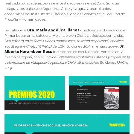
realizado por académicos/as e investigadores/as en el Cono Sur que
integra a los países de Argentina, Chile y Uruguay, premió a dos
académicos del Instituto de Historia y Ciencias Sociales de la Facultad de
Filosofía y Humanidades.
Se trata de la
Dra. María Angélica Illanes
que fue galardonada con el
Primer Lugar en la categoría Mejor Libro en Ciencias Sociales con la obra
Movimiento en la tierra: Luchas campesinas, resistencia patronal y política
social agraria Chile, 1927-1947
de LOM Ediciones 2019, mientras que el
Dr.
Alberto Harambour Ross
fue reconocido con Mención Honrosa en la
misma categoría, con el libro de
Soberanías fronterizas Estados y capital en la
colonización de Patagonia (Argentina y Chile, 1830-1922)
de Ediciones UACh,
2019.