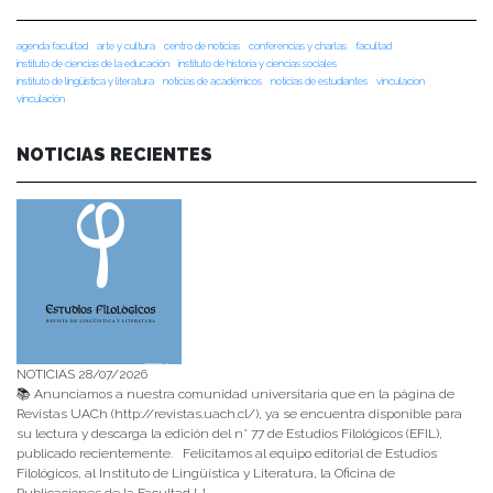
agenda facultad
arte y cultura
centro de noticias
conferencias y charlas
facultad
instituto de ciencias de la educación
instituto de historia y ciencias sociales
instituto de lingüística y literatura
noticias de académicos
noticias de estudiantes
vinculacion
vinculación
NOTICIAS RECIENTES
NOTICIAS 28/07/2026
📚 Anunciamos a nuestra comunidad universitaria que en la página de
Revistas UACh (http://revistas.uach.cl/), ya se encuentra disponible para
su lectura y descarga la edición del n° 77 de Estudios Filológicos (EFIL),
publicado recientemente. Felicitamos al equipo editorial de Estudios
Filológicos, al Instituto de Lingüística y Literatura, la Oficina de
Publicaciones de la Facultad […]