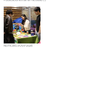
NOTICIAS 15/07/2026
Muchos de estos recursos fueron implementados durante el semestre en
las residencias de Mejor Niñez Nidal y Las Parras, espacios donde el
estudiantado desarrolló experiencias de aprendizaje y acompañamiento.
NOTICIAS 14/07/2026
La instancia convocó a equipos académicos y profesionales con el fin de