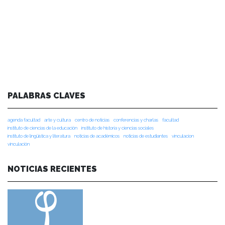
PALABRAS CLAVES
agenda facultad
arte y cultura
centro de noticias
conferencias y charlas
facultad
instituto de ciencias de la educación
instituto de historia y ciencias sociales
instituto de lingüística y literatura
noticias de académicos
noticias de estudiantes
vinculacion
vinculación
NOTICIAS RECIENTES