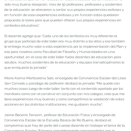
sido muy buena recepción, más de 50 profesoras, profesores y asistentes
de la educación se atrevieron a contar sus propias experiencias exitosas y
en función de esas experiencias exitosas y en función estas quedaron
propuesta la tarea para que puedan ofrecer sus propias experiencias en
contextos educativos”.
El docente agregó que “Cada uno de los territorios es muy diferente el
grupo que participó de este taller era muy distinto a los otros y eso también
le entrega mucho valor a esta experiencia por la implementación del Plan y
eso para nosotros como Facultad de Filosofía y Humanidades es una
oportunidad, en el caso de este taller había docentes de educación para
adultos, muchos asistentes de la educación y equipos transdiciplinarios lo
que enriqueció la jornada”.
María Karina Marticorena Soto, encargada de Convivencia Escolar del Liceo
San Conrado y psicóloga de profesión destacó la jornada “Me quedo con
muchas cosas luego de este taller, tanto con el contenido aportado por los
monitores como con el construir en conjunto con mis colegas, creo que me
llevo experiencias muy buenas y como compartimos la validación de estas
acciones en las distintas instituciones, me gustaron mucho”.
Jaime Becerra Tamarín, profesor de Educación Física y encargado de
Convivencia Escolar de la Escuela Básica de Río Bueno, destacó el
compromiso que hay de parte del cuerpo docente en trabajar el tema de la
Convivencia Escolar “Estamos completamente comprometidos con la