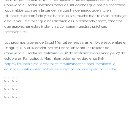
Convivencia Escolar sabemos todas las situaciones que nos ha acarreado
los cambios sociales y la pandemia que ha generado que afloren
situaciones de conflicto y eso hace que sea mucho más relevante trabajar
este tema. Este taller que nos dictaron es un tremendo aporte, tenemos
que aprovechar estas instancias, comparar nuestras prácticas
profesionales”.
Los próximos talleres de Salud Mental se realizarán el 30 de septiembre en
Panguipulli y el 07 de octubre en Lanco, en tanto, los talleres de
Convivencia Escolar se realizarán el 30 de septiembre en Lanco y el 07 de
octubre en Panguipulli. Más información en el siguiente link
https://fid.uach.cl/talleres/taller-movilizandonos-para-fortalecer-la-
educacion-salud-mental-bienestar-socioemocional-y-autocuidado/