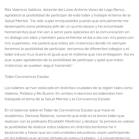
Rita Valencia Saldivia, docente del Liceo Antonio Varas de Lago Ranco,
agradeció la posibilidad de participar de este taller y trabajar el tema de la
Salud Mental “ha sido super enriquecedor puesto que actualmente me
desempeño como profesora jefe de un quinto básico y he encontrado
herramientas que me van a servir para aplicarlas en la comunicación en
mi diálogo con ellos y también para enfrentar el día a día con mis pares con
mis superiores, me parece que estás son instancias donde no siempre
tenemos la posibilidad de participar, veníamos de diferentes colegios y el
taller estuvo muy bueno al igual que el material que nos entregaron. Así es
que super agradecida de la posibilidad de participar y ojalá que estas
instancias se puedan seguir haciendo.”
Taller Convivencia Escolar
Los talleres se han realizado en distintas ciudades de la región tales como
Valdivia, Paillaco y Río Bueno. En ambas instancias los talleristas han
trabajado el tema de la Salud Mental y la Convivencia Escolar.
En el balance sobre el Taller de Convivencia Escolar que hace el
académico, Dámaso Rabanal, comentó que este es el tercer taller que
realizan con la profesora Elizabeth Martínez y destacó “lo primero es valorar
la posibilidad de realizar estos talleres en distintos territorios he ir
localizando y hacer que las comunidades educativas vayan participando
en los talleres que se han dictado en estas ciudades. La convocatoria ha