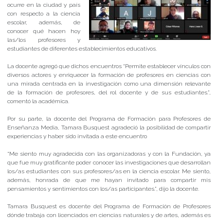
ocurre en la ciudad y país
con respecto a la ciencia
escolar, además, de
conocer qué hacen hoy
las/los profesores y
estudiantes de diferentes establecimientos educativos.
La docente agregó que dichos encuentros “Permite establecer vínculos con
diversos actores y enriquecer la formación de profesores en ciencias con
una mirada centrada en la investigación como una dimensión relevante
de la formación de profesores, del rol docente y de sus estudiantes.”,
comentó la académica.
Por su parte, la docente del Programa de Formación para Profesores de
Enseñanza Media, Tamara Busquest agradeció la posibilidad de compartir
experiencias y haber sido invitada a este encuentro
“Me siento muy agradecida con las organizadoras y con la Fundación, ya
que fue muy gratificante poder conocer las investigaciones que desarrollan
los/as estudiantes con sus profesores/as en la ciencia escolar. Me siento,
además, honrada de que me hayan invitado para compartir mis
pensamientos y sentimientos con los/as participantes.”, dijo la docente.
Tamara Busquest es docente del Programa de Formación de Profesores
dónde trabaja con licenciados en ciencias naturales y de artes, además es