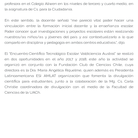
profesora en el Colegio Aliwen en los niveles de tercero y cuarto medio, en
la asignatura de Cs. para la Ciudadanía.
En este sentido, la docente señaló “me pareció vital poder hacer una
vinculación entre la formación inicial docente y la enseñanza escolar.
Poder conocer qué investigaciones y proyectos escolares están realizando
nuestros/as niños/as y jóvenes del país y así contextualizarlo a lo que
comparto en disciplina y pedagogía en ambos centros educativos.”, dijo.
El “Encuentro Científico Tecnológico Escolar: Valdiciencia Austral” se realizó
en dos oportunidades en el año 2017 y 2018, este año la actividad se
organizó en conjunto con la Fundación Club de Ciencias Chile, cuya
directora es la Dra. María Angélica Riquelme, quien además es Presidenta
Latinoamericana ESI AMLAT organización que fomenta la divulgación
científica para estudiantes, junto a la colaboración de la Mg. Cs. Carla
Christie coordinadora de divulgación con el medio de la Facultad de
Ciencias de la UACh.