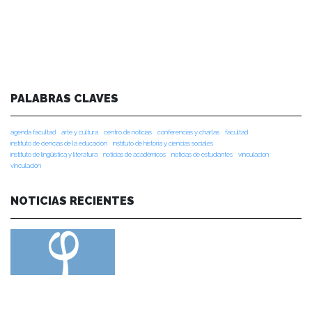
PALABRAS CLAVES
agenda facultad
arte y cultura
centro de noticias
conferencias y charlas
facultad
instituto de ciencias de la educación
instituto de historia y ciencias sociales
instituto de lingüística y literatura
noticias de académicos
noticias de estudiantes
vinculacion
vinculación
NOTICIAS RECIENTES