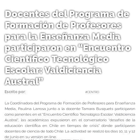
Docentes del Programa de
Formación de Profesores
para la Enseñanza Media
participaron en “Encuentro
Científico Tecnológico
Escolar: Valdiciencia
Austral”
Escrito por:
Carolina Angulo | 18/06/2020 |
#CENTRO
La Coordinadora del Programa de Formación de Profesores para Enseñanza
Media, Paulina Larrosa junto a la docente Tamara Busquets participaron
como ponentes en el “Encuentro Científico Tecnológico Escolar: Valdiciencia
Austral”, las académicas expusieron en el conversatorio “desafíos de la
educación científica en Chile en tiempos de crisis” dónde participaron
docentes de ciencia de todo Chile. La actividad se realizó los días 10, 11 y 12
de junio en su versión on line.